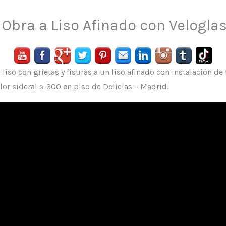
Obra a Liso Afinado con Velogla
so con grietas y fisuras a un liso afinado con instalación de 
or sideral s-300 en piso de Delicias – Madrid.