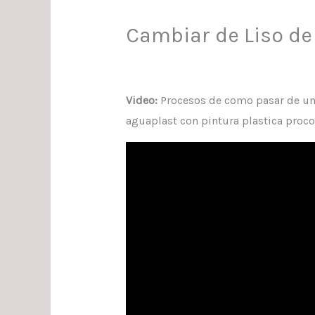
Cambiar de Liso de 
Video:
Procesos de como pasar de un li
aguaplast con pintura plastica procol