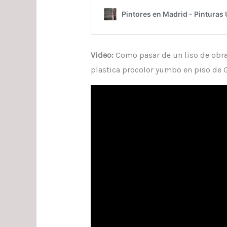
Video:
Como pasar de un liso de obra 
plastica procolor yumbo en piso de 