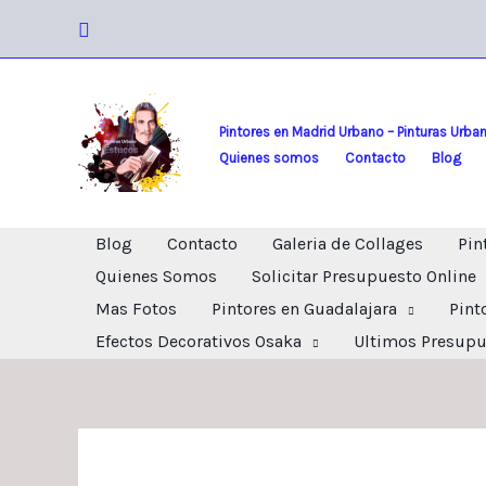
Ir
Buscar
al
contenido
Pintores en Madrid Urbano – Pinturas Urba
Quienes somos
Contacto
Blog
Blog
Contacto
Galeria de Collages
Pin
Quienes Somos
Solicitar Presupuesto Online
Mas Fotos
Pintores en Guadalajara
Pint
Efectos Decorativos Osaka
Ultimos Presupu