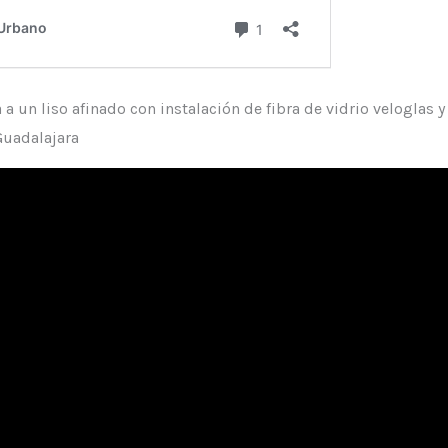
a un liso afinado con instalación de fibra de vidrio veloglas 
Guadalajara