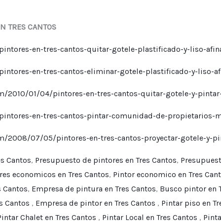
EN TRES CANTOS
ntores-en-tres-cantos-quitar-gotele-plastificado-y-liso-afi
intores-en-tres-cantos-eliminar-gotele-plastificado-y-liso-a
/2010/01/04/pintores-en-tres-cantos-quitar-gotele-y-pintar
pintores-en-tres-cantos-pintar-comunidad-de-propietarios-
/2008/07/05/pintores-en-tres-cantos-proyectar-gotele-y-pin
es Cantos
,
Presupuesto de pintores en Tres Cantos
,
Presupuest
res economicos en Tres Cantos
,
Pintor economico en Tres Can
s Cantos
,
Empresa de pintura en Tres Cantos
,
Busco pintor en 
s Cantos
,
Empresa de pintor en Tres Cantos
,
Pintar piso en T
Pintar Chalet en Tres Cantos
,
Pintar Local en Tres Cantos
,
Pint