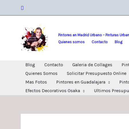
Ir
Buscar
al
contenido
Pintores en Madrid Urbano – Pinturas Urba
Quienes somos
Contacto
Blog
Blog
Contacto
Galeria de Collages
Pin
Quienes Somos
Solicitar Presupuesto Online
Mas Fotos
Pintores en Guadalajara
Pint
Efectos Decorativos Osaka
Ultimos Presupu