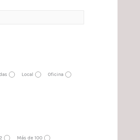
das
Local
Oficina
2
Más de 100