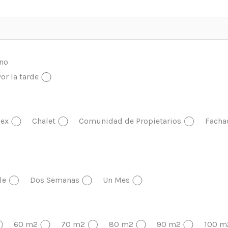
ono
or la tarde
ex
Chalet
Comunidad de Propietarios
Facha
le
Dos Semanas
Un Mes
60 m2
70 m2
80 m2
90 m2
100 m