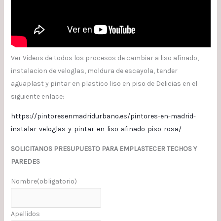
Ver Videos de todos los procesos de cambiar a liso afinado,
instalacion de veloglas, moldura de escayola, tender
aguaplast y pintar en plastico liso en piso de Delicias en el
siguiente enlace:
https://pintoresenmadridurbano.es/pintores-en-madrid-
instalar-veloglas-y-pintar-en-liso-afinado-piso-rosa/
SOLICITANOS PRESUPUESTO PARA EMPLASTECER TECHOS Y
PAREDES
Nombre
(obligatorio)
Apellidos