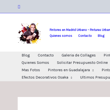
Ir
Buscar
al
contenido
Pintores en Madrid Urbano – Pinturas Urba
Quienes somos
Contacto
Blog
Blog
Contacto
Galeria de Collages
Pin
Quienes Somos
Solicitar Presupuesto Online
Mas Fotos
Pintores en Guadalajara
Pint
Efectos Decorativos Osaka
Ultimos Presupu