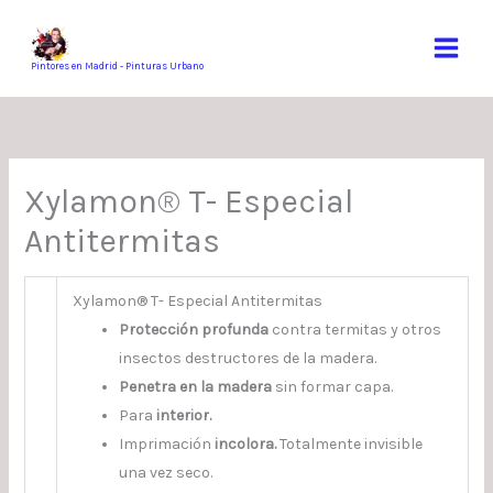
Ir
al
contenido
Pintores en Madrid - Pinturas Urbano
Xylamon® T- Especial
Antitermitas
Xylamon® T- Especial Antitermitas
Protección profunda
contra termitas y otros
insectos destructores de la madera.
Penetra en la madera
sin formar capa.
Para
interior.
Imprimación
incolora.
Totalmente invisible
una vez seco.