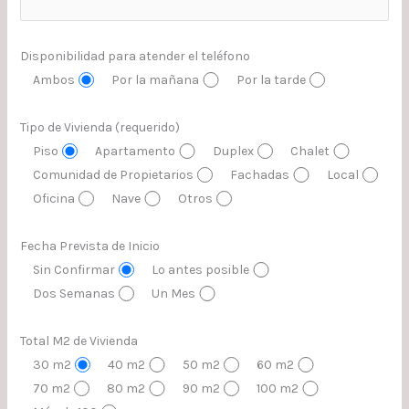
Disponibilidad para atender el teléfono
Ambos
Por la mañana
Por la tarde
Tipo de Vivienda (requerido)
Piso
Apartamento
Duplex
Chalet
Comunidad de Propietarios
Fachadas
Local
Oficina
Nave
Otros
Fecha Prevista de Inicio
Sin Confirmar
Lo antes posible
Dos Semanas
Un Mes
Total M2 de Vivienda
30 m2
40 m2
50 m2
60 m2
70 m2
80 m2
90 m2
100 m2