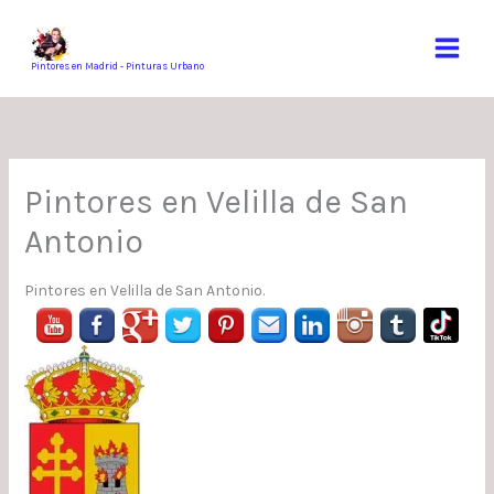
Ir
al
contenido
Pintores en Madrid - Pinturas Urbano
Pintores en Velilla de San
Antonio
Pintores en Velilla de San Antonio.