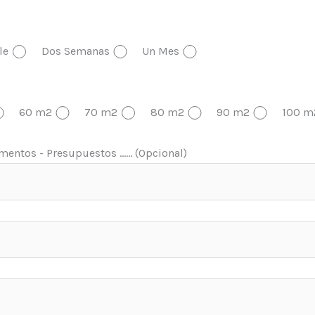
le
Dos Semanas
Un Mes
60 m2
70 m2
80 m2
90 m2
100 m
entos - Presupuestos ...... (Opcional)