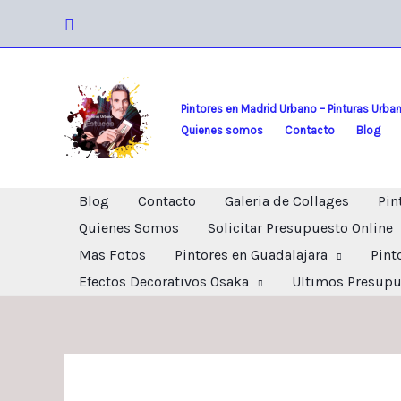
Ir
Buscar
al
contenido
Pintores en Madrid Urbano – Pinturas Urba
Quienes somos
Contacto
Blog
Blog
Contacto
Galeria de Collages
Pin
Quienes Somos
Solicitar Presupuesto Online
Mas Fotos
Pintores en Guadalajara
Pint
Efectos Decorativos Osaka
Ultimos Presupu