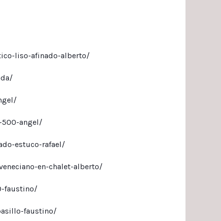
ico-liso-afinado-alberto/
nda/
ngel/
s-500-angel/
ado-estuco-rafael/
veneciano-en-chalet-alberto/
0-faustino/
asillo-faustino/