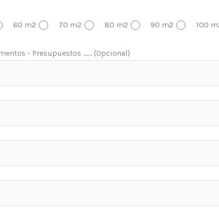
60 m2
70 m2
80 m2
90 m2
100 m
entos - Presupuestos ...... (Opcional)