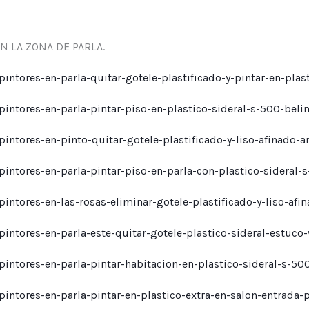
N LA ZONA DE PARLA.
ntores-en-parla-quitar-gotele-plastificado-y-pintar-en-plast
intores-en-parla-pintar-piso-en-plastico-sideral-s-500-beli
intores-en-pinto-quitar-gotele-plastificado-y-liso-afinado-a
intores-en-parla-pintar-piso-en-parla-con-plastico-sideral-
ntores-en-las-rosas-eliminar-gotele-plastificado-y-liso-afin
intores-en-parla-este-quitar-gotele-plastico-sideral-estuco-
intores-en-parla-pintar-habitacion-en-plastico-sideral-s-50
intores-en-parla-pintar-en-plastico-extra-en-salon-entrada-p