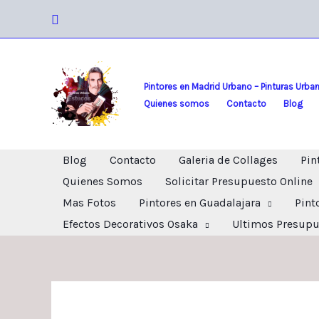
Ir
Buscar
al
contenido
Pintores en Madrid Urbano – Pinturas Urba
Quienes somos
Contacto
Blog
Blog
Contacto
Galeria de Collages
Pin
Quienes Somos
Solicitar Presupuesto Online
Mas Fotos
Pintores en Guadalajara
Pint
Efectos Decorativos Osaka
Ultimos Presupu