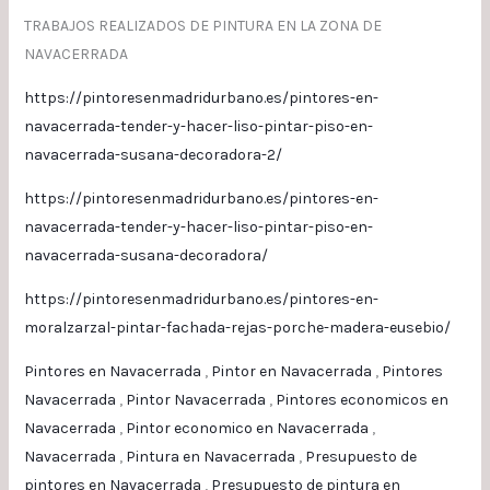
TRABAJOS REALIZADOS DE PINTURA EN LA ZONA DE
NAVACERRADA
https://pintoresenmadridurbano.es/pintores-en-
navacerrada-tender-y-hacer-liso-pintar-piso-en-
navacerrada-susana-decoradora-2/
https://pintoresenmadridurbano.es/pintores-en-
navacerrada-tender-y-hacer-liso-pintar-piso-en-
navacerrada-susana-decoradora/
https://pintoresenmadridurbano.es/pintores-en-
moralzarzal-pintar-fachada-rejas-porche-madera-eusebio/
Pintores en Navacerrada
,
Pintor en Navacerrada
,
Pintores
Navacerrada
,
Pintor Navacerrada
,
Pintores economicos en
Navacerrada
,
Pintor economico en Navacerrada
,
Navacerrada
,
Pintura en Navacerrada
,
Presupuesto de
pintores en Navacerrada
,
Presupuesto de pintura en