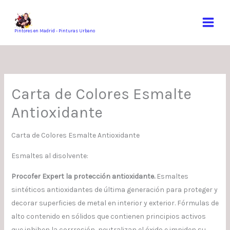
Ir
al
contenido
Pintores en Madrid - Pinturas Urbano
Carta de Colores Esmalte
Antioxidante
Carta de Colores Esmalte Antioxidante
Esmaltes al disolvente:
Procofer Expert la protección antioxidante.
Esmaltes
sintéticos antioxidantes de última generación para proteger y
decorar superficies de metal en interior y exterior. Fórmulas de
alto contenido en sólidos que contienen principios activos
que inhiben la corrrosión, neutralizan el óxido e impiden su