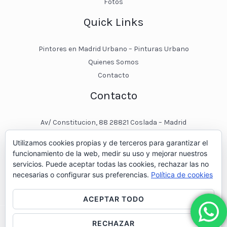
Fotos
Quick Links
Pintores en Madrid Urbano – Pinturas Urbano
Quienes Somos
Contacto
Contacto
Av/ Constitucion, 88 28821 Coslada – Madrid
javier@pinturasurbano.es
Utilizamos cookies propias y de terceros para garantizar el
pinturasurbano@hotmail.es
funcionamiento de la web, medir su uso y mejorar nuestros
+34 – 643 00 74 11
servicios. Puede aceptar todas las cookies, rechazar las no
necesarias o configurar sus preferencias.
Política de cookies
ACEPTAR TODO
RECHAZAR
© 2026 Pintores en Madrid - Pinturas Urbano