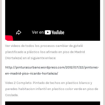
Ver videos de todos los procesos cambiar de gotelé
plastificado a plástico liso afinado en piso de Madrid
(Hortaleza) en el siguiente enlace:
http://pinturasurbano.wordpress.com/2012/07/22/pintores-
en-madrid-piso-ricardo-hortaleza/
Video 2 Completo: Pintado de techos en plastico blanco y
paredes habitacion infantil en plastico color verde en piso de
Coslada.