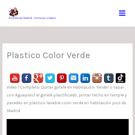
Ir
al
contenido
Pintores en Madrid - Pinturas Urbano
Plastico Color Verde
Video 1 Completo: Quitar gotelé en Habitación: Tender o tapar
con Aguaplast el gotelé plastificado, pintar techo en temple y
paredes en plástico lavable color verde en habitación piso de
Madrid