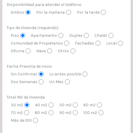
Disponibilidad para atender el teléfono
Ambos
Por la mañana
Por la tarde
Tipo de Vivienda (requerido)
Piso
Apartamento
Duplex
Chalet
Comunidad de Propietarios
Fachadas
Local
Oficina
Nave
Otros
Fecha Prevista de Inicio
Sin Confirmar
Lo antes posible
Dos Semanas
Un Mes
Total M2 de Vivienda
30 m2
40 m2
50 m2
60 m2
70 m2
80 m2
90 m2
100 m2
Más de 100