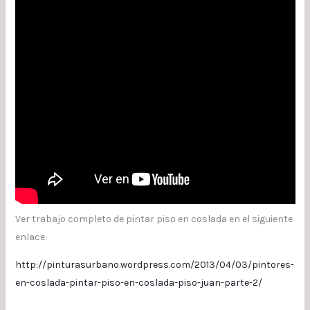
Ver trabajo completo de pintar piso en coslada en el siguiente
enlace:
http://pinturasurbano.wordpress.com/2013/04/03/pintores-
en-coslada-pintar-piso-en-coslada-piso-juan-parte-2/