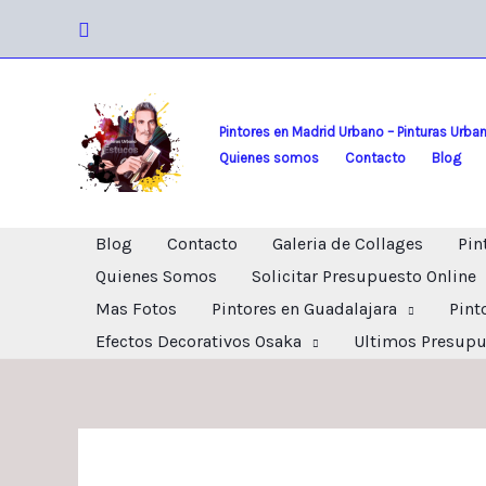
Ir
Buscar
al
contenido
Pintores en Madrid Urbano – Pinturas Urba
Quienes somos
Contacto
Blog
Blog
Contacto
Galeria de Collages
Pin
Quienes Somos
Solicitar Presupuesto Online
Mas Fotos
Pintores en Guadalajara
Pint
Efectos Decorativos Osaka
Ultimos Presupu