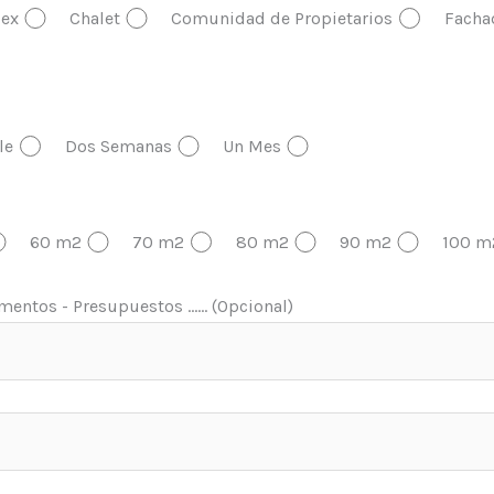
ex
Chalet
Comunidad de Propietarios
Facha
le
Dos Semanas
Un Mes
60 m2
70 m2
80 m2
90 m2
100 m
entos - Presupuestos ...... (Opcional)