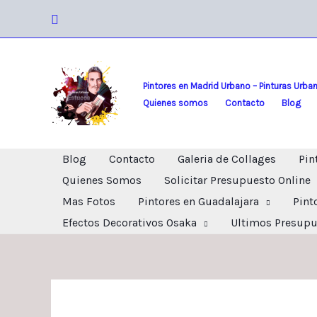
Ir
Buscar
al
contenido
Pintores en Madrid Urbano – Pinturas Urba
Quienes somos
Contacto
Blog
Blog
Contacto
Galeria de Collages
Pin
Quienes Somos
Solicitar Presupuesto Online
Mas Fotos
Pintores en Guadalajara
Pint
Efectos Decorativos Osaka
Ultimos Presupu