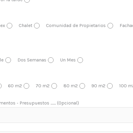
ex
Chalet
Comunidad de Propietarios
Facha
le
Dos Semanas
Un Mes
60 m2
70 m2
80 m2
90 m2
100 m
entos - Presupuestos ...... (Opcional)