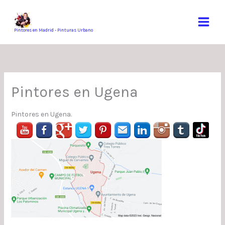
Ir
al
contenido
Pintores en Madrid - Pinturas Urbano
Pintores en Ugena
Pintores en Ugena.