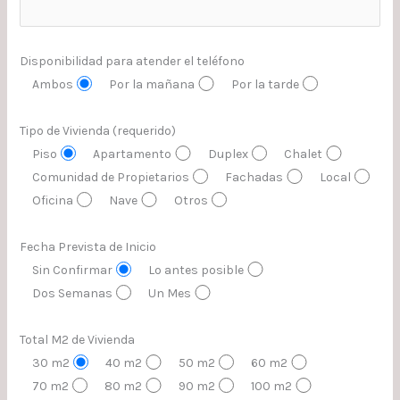
Disponibilidad para atender el teléfono
Ambos
Por la mañana
Por la tarde
Tipo de Vivienda (requerido)
Piso
Apartamento
Duplex
Chalet
Comunidad de Propietarios
Fachadas
Local
Oficina
Nave
Otros
Fecha Prevista de Inicio
Sin Confirmar
Lo antes posible
Dos Semanas
Un Mes
Total M2 de Vivienda
30 m2
40 m2
50 m2
60 m2
70 m2
80 m2
90 m2
100 m2