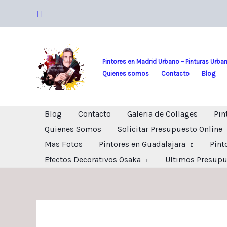
Ir
Buscar
al
contenido
Pintores en Madrid Urbano – Pinturas Urba
Quienes somos
Contacto
Blog
Blog
Contacto
Galeria de Collages
Pin
Quienes Somos
Solicitar Presupuesto Online
Mas Fotos
Pintores en Guadalajara
Pint
Efectos Decorativos Osaka
Ultimos Presupu