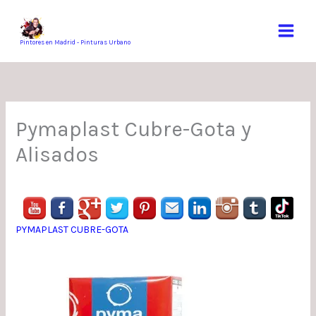
Ir
al
contenido
Pintores en Madrid - Pinturas Urbano
Pymaplast Cubre-Gota y
Alisados
PYMAPLAST CUBRE-GOTA