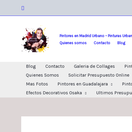
Ir
Buscar
al
contenido
Pintores en Madrid Urbano – Pinturas Urba
Quienes somos
Contacto
Blog
Blog
Contacto
Galeria de Collages
Pin
Quienes Somos
Solicitar Presupuesto Online
Mas Fotos
Pintores en Guadalajara
Pint
Efectos Decorativos Osaka
Ultimos Presupu