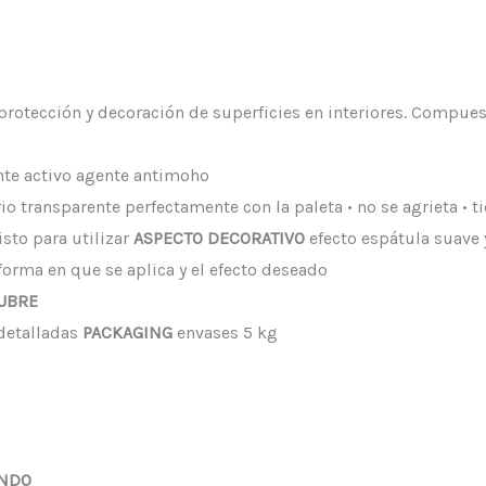
protección y decoración de superficies en interiores. Compuest
nte activo agente antimoho
io transparente perfectamente con la paleta • no se agrieta •
listo para utilizar
ASPECTO DECORATIVO
efecto espátula suave 
orma en que se aplica y el efecto deseado
CUBRE
 detalladas
PACKAGING
envases 5 kg
ONDO