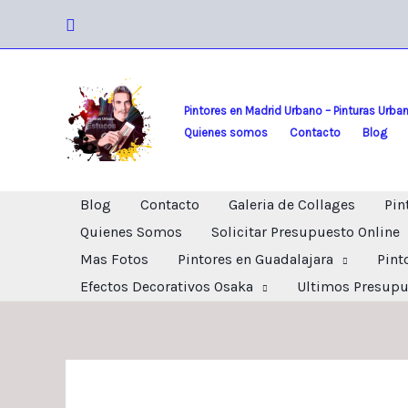
Ir
Buscar
al
contenido
Pintores en Madrid Urbano – Pinturas Urba
Quienes somos
Contacto
Blog
Blog
Contacto
Galeria de Collages
Pin
Quienes Somos
Solicitar Presupuesto Online
Mas Fotos
Pintores en Guadalajara
Pint
Efectos Decorativos Osaka
Ultimos Presupu