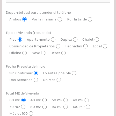
Disponibilidad para atender el teléfono
Ambos
Por la mañana
Por la tarde
Tipo de Vivienda (requerido)
Piso
Apartamento
Duplex
Chalet
Comunidad de Propietarios
Fachadas
Local
Oficina
Nave
Otros
Fecha Prevista de Inicio
Sin Confirmar
Lo antes posible
Dos Semanas
Un Mes
Total M2 de Vivienda
30 m2
40 m2
50 m2
60 m2
70 m2
80 m2
90 m2
100 m2
Más de 100