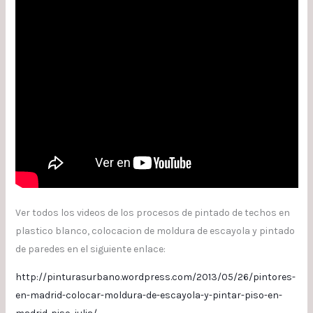
Ver todos los videos de los procesos de pintado de techos en
plastico blanco, colocacion de moldura de escayola y pintado
de paredes en el siguiente enlace:
http://pinturasurbano.wordpress.com/2013/05/26/pintores-
en-madrid-colocar-moldura-de-escayola-y-pintar-piso-en-