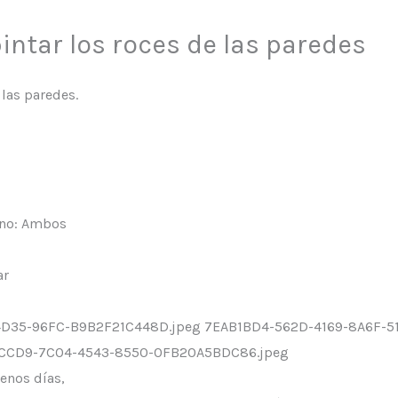
intar los roces de las paredes
 las paredes.
ono: Ambos
ar
-4D35-96FC-B9B2F21C448D.jpeg 7EAB1BD4-562D-4169-8A6F-
0CCD9-7C04-4543-8550-0FB20A5BDC86.jpeg
uenos días,