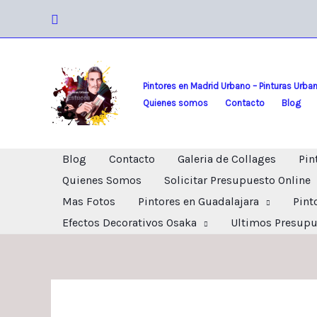
Ir
Buscar
al
contenido
Pintores en Madrid Urbano – Pinturas Urba
Quienes somos
Contacto
Blog
Blog
Contacto
Galeria de Collages
Pin
Quienes Somos
Solicitar Presupuesto Online
Mas Fotos
Pintores en Guadalajara
Pint
Efectos Decorativos Osaka
Ultimos Presupu