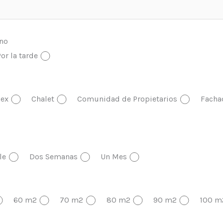
ono
or la tarde
ex
Chalet
Comunidad de Propietarios
Facha
le
Dos Semanas
Un Mes
60 m2
70 m2
80 m2
90 m2
100 m