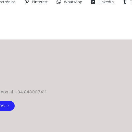
ectrónico
Pinterest
WhatsApp
LinkedIn
T
anos al +34 643007411
OS