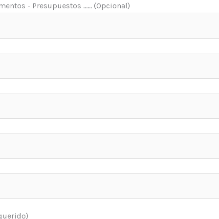
entos - Presupuestos ...... (Opcional)
equerido)