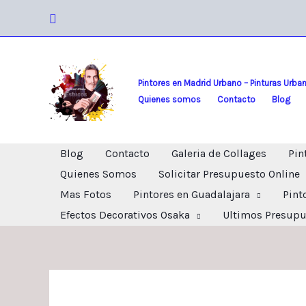
Ir
Buscar
al
contenido
Pintores en Madrid Urbano – Pinturas Urba
Quienes somos
Contacto
Blog
Blog
Contacto
Galeria de Collages
Pin
Quienes Somos
Solicitar Presupuesto Online
Mas Fotos
Pintores en Guadalajara
Pint
Efectos Decorativos Osaka
Ultimos Presupu