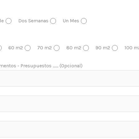
le
Dos Semanas
Un Mes
60 m2
70 m2
80 m2
90 m2
100 m
entos - Presupuestos ...... (Opcional)