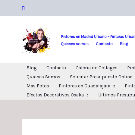
Ir
Buscar
al
contenido
Pintores en Madrid Urbano – Pinturas Urba
Quienes somos
Contacto
Blog
Blog
Contacto
Galeria de Collages
Pin
Quienes Somos
Solicitar Presupuesto Online
Mas Fotos
Pintores en Guadalajara
Pint
Efectos Decorativos Osaka
Ultimos Presupu