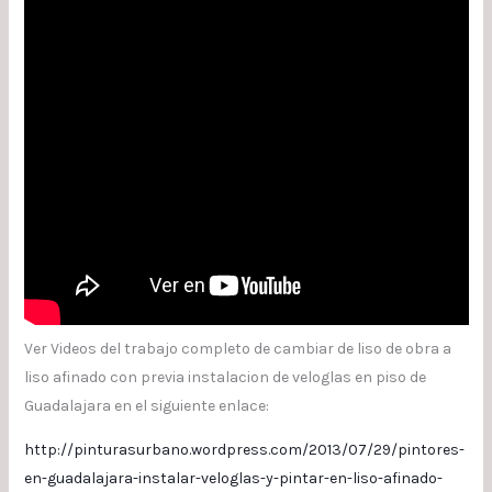
Ver Videos del trabajo completo de cambiar de liso de obra a
liso afinado con previa instalacion de veloglas en piso de
Guadalajara en el siguiente enlace:
http://pinturasurbano.wordpress.com/2013/07/29/pintores-
en-guadalajara-instalar-veloglas-y-pintar-en-liso-afinado-