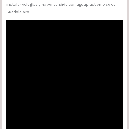
instalar veloglas y haber tendido con aguaplast en piso de
Guadalajara