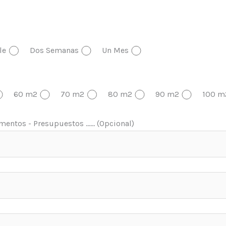
le
Dos Semanas
Un Mes
60 m2
70 m2
80 m2
90 m2
100 m
entos - Presupuestos ...... (Opcional)