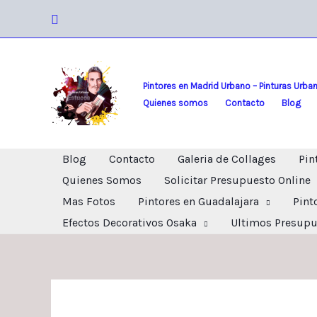
Ir
Buscar
al
contenido
Pintores en Madrid Urbano – Pinturas Urba
Quienes somos
Contacto
Blog
Blog
Contacto
Galeria de Collages
Pin
Quienes Somos
Solicitar Presupuesto Online
Mas Fotos
Pintores en Guadalajara
Pint
Efectos Decorativos Osaka
Ultimos Presupu