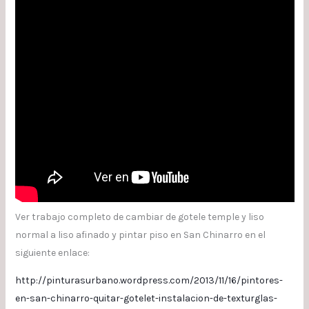
Ver trabajo completo de cambiar de gotele temple y liso
normal a liso afinado y pintar piso en San Chinarro en el
siguiente enlace:
http://pinturasurbano.wordpress.com/2013/11/16/pintores-
en-san-chinarro-quitar-gotelet-instalacion-de-texturglas-