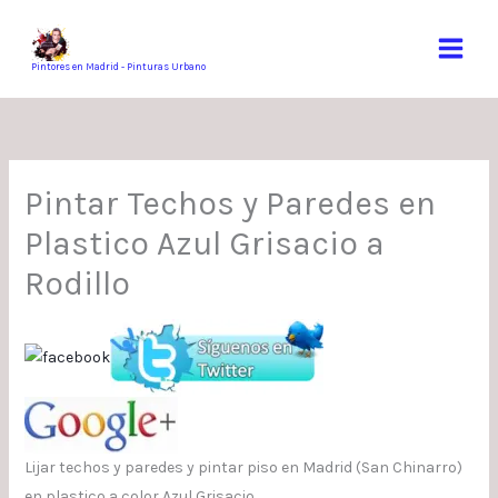
Ir
al
contenido
Pintores en Madrid - Pinturas Urbano
Pintar Techos y Paredes en
Plastico Azul Grisacio a
Rodillo
Lijar techos y paredes y pintar piso en Madrid (San Chinarro)
en plastico a color Azul Grisacio.