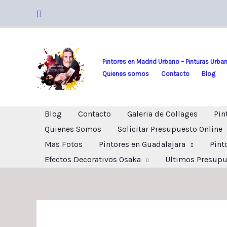
Ir
Buscar
al
contenido
Pintores en Madrid Urbano – Pinturas Urba
Quienes somos
Contacto
Blog
Blog
Contacto
Galeria de Collages
Pin
Quienes Somos
Solicitar Presupuesto Online
Mas Fotos
Pintores en Guadalajara
Pint
Efectos Decorativos Osaka
Ultimos Presupu