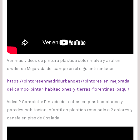
Ver mas videos de pintura plastica color malva y azul en
chalet de Mejorada del campo en el siguiente enlace:
https://pintoresenmadridurbano.es//pintores-en-mejorada-
del-campo-pintar-habitaciones-y-tierras-florentinas-paqui/
Video 2 Completo: Pintado de techos en plastico blanco y
paredes habitacion infantil en plastico rosa palo a 2 colores y
cenefa en piso de Coslada.