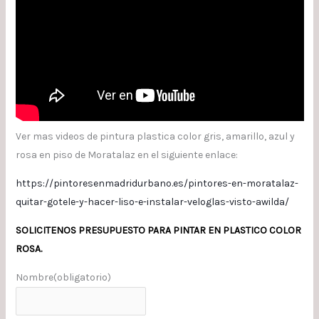
Ver mas videos de pintura plastica color gris, amarillo, azul y
rosa en piso de Moratalaz en el siguiente enlace:
https://pintoresenmadridurbano.es/pintores-en-moratalaz-
quitar-gotele-y-hacer-liso-e-instalar-veloglas-visto-awilda/
SOLICITENOS PRESUPUESTO PARA PINTAR EN PLASTICO COLOR
ROSA.
Nombre
(obligatorio)