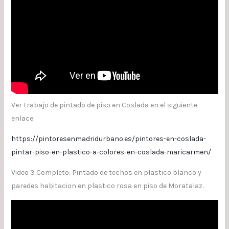
Ver trabajo de pintado de piso en Coslada en el siguiente
enlace:
https://pintoresenmadridurbano.es/pintores-en-coslada-
pintar-piso-en-plastico-a-colores-en-coslada-maricarmen/
Video 3 Completo: Pintado de techos en plastico blanco y
paredes habitacion en plastico rosa en piso de Moratalaz.