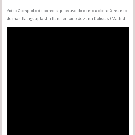
Video Completo de como explicativo de como aplicar 3 manos
de masilla aguaplast a llana en piso de zona Delicias (Madrid).