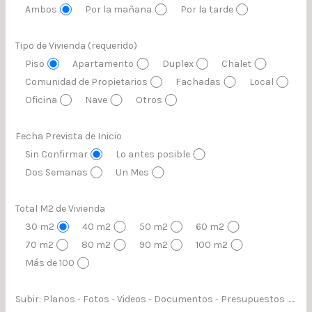
Ambos
Por la mañana
Por la tarde
Tipo de Vivienda (requerido)
Piso
Apartamento
Duplex
Chalet
Comunidad de Propietarios
Fachadas
Local
Oficina
Nave
Otros
Fecha Prevista de Inicio
Sin Confirmar
Lo antes posible
Dos Semanas
Un Mes
Total M2 de Vivienda
30 m2
40 m2
50 m2
60 m2
70 m2
80 m2
90 m2
100 m2
Más de 100
Subir: Planos - Fotos - Videos - Documentos - Presupuestos ......