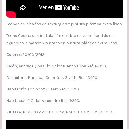
Techos de 3 baños en Texturglas y pintura plástica extra lisos.
Techo Cocina con instalación de fibra de vidrio, tendido de
aguaplas 3 manos y pintado en pintura plástica extra lisos.
Colores:
20/03/2012
Salón, entrada y pasillo Color Blanco Luna Ref: 18850.
Dormitorio Principal Color Gris Grafito Ref: 10450.
Habitación 1 Color Azul Hielo Ref: 35490.
Habitación 2 Color Almendro Ref: 19250.
VIDEO 6: PISO COMPLETO TERMINADO TODOS LOS OFICIOS