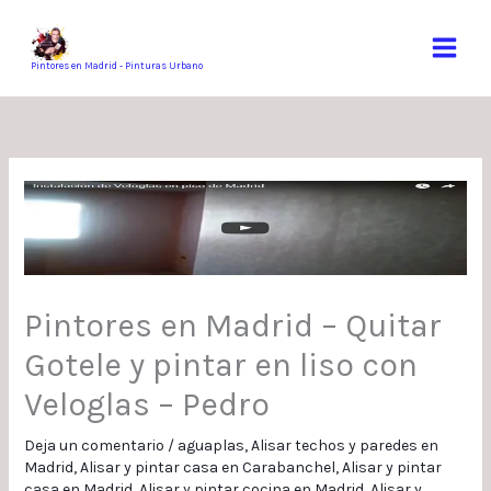
Ir
al
contenido
Pintores en Madrid - Pinturas Urbano
Pintores en Madrid – Quitar
Gotele y pintar en liso con
Veloglas – Pedro
Deja un comentario
/
aguaplas
,
Alisar techos y paredes en
Madrid
,
Alisar y pintar casa en Carabanchel
,
Alisar y pintar
casa en Madrid
,
Alisar y pintar cocina en Madrid
,
Alisar y