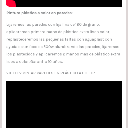
Pintura plástica a color en paredes:
Lijaremos las paredes con lija fina de 180 de grano,
aplicaremos primera mano de plástico extra lisos color,
replasteceremos las pequeñas faltas con aguaplast con
ayuda de un foco de 500w alumbrando las paredes, lijaremos
los plastecidos y aplicaremos 2 manos mas de plástico extra
lisos a color. Garantía 10 años.
VIDEO 5: PINTAR PAREDES EN PLÁSTICO A COLOR