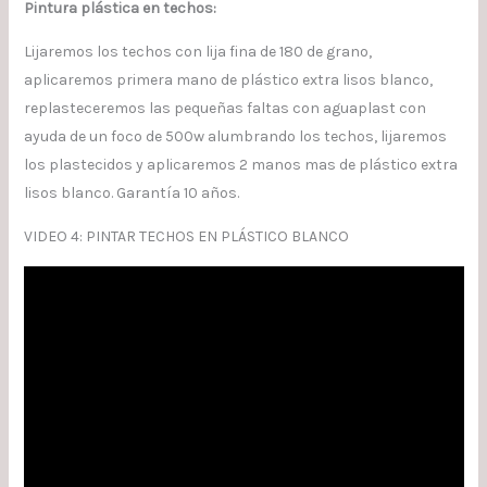
Pintura plástica en techos:
Lijaremos los techos con lija fina de 180 de grano,
aplicaremos primera mano de plástico extra lisos blanco,
replasteceremos las pequeñas faltas con aguaplast con
ayuda de un foco de 500w alumbrando los techos, lijaremos
los plastecidos y aplicaremos 2 manos mas de plástico extra
lisos blanco. Garantía 10 años.
VIDEO 4: PINTAR TECHOS EN PLÁSTICO BLANCO