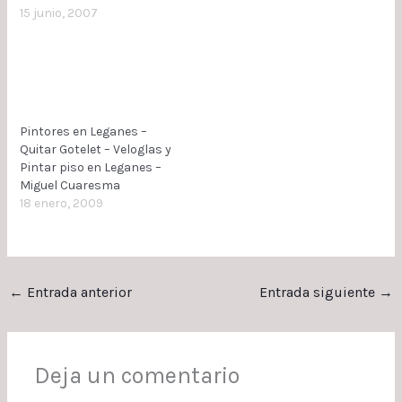
LISO AFINADO TENDIDO
15 junio, 2007
CON AGUAPLAS.
PROCESOS A REALIZAR:
TECHO Y PAREDES TENDER
3 MANOS DE AGUAPLAS
PARA TAPAR EL GOTELE Y
DEJAR TECHOS Y PAREDES
Pintores en Leganes –
LISAS 2 MANOS DEL SACO
Quitar Gotelet – Veloglas y
ROJO (RELLENOS) Y…
Pintar piso en Leganes –
Miguel Cuaresma
18 enero, 2009
←
Entrada anterior
Entrada siguiente
→
Deja un comentario