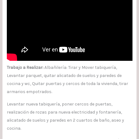
Trabajo a Realizar:
Albañilería: Tirar y Mover tabiquería,
Levantar parquet, quitar alicatado de suelos y paredes de
cocina y wc, Quitar puertas y cercos de toda la vivienda, tirar
armarios empotrados.
Levantar nueva tabiquería, poner cercos de puertas,
realización de rozas para nueva electricidad y fontanería,
alicatado de suelos y paredes en 2 cuartos de baño, aseo y
cocina.