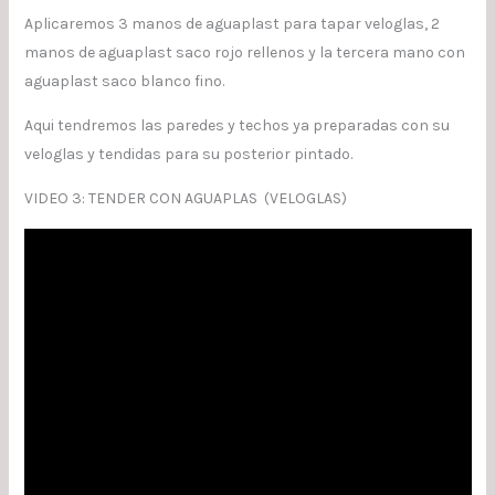
Aplicaremos 3 manos de aguaplast para tapar veloglas, 2
manos de aguaplast saco rojo rellenos y la tercera mano con
aguaplast saco blanco fino.
Aqui tendremos las paredes y techos ya preparadas con su
veloglas y tendidas para su posterior pintado.
VIDEO 3: TENDER CON AGUAPLAS (VELOGLAS)