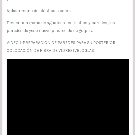
Aplicar mano de plástico a color.
Tender una mano de aguaplast en techos y paredes, las
paredes de yeso nuevo plastecido de golpes.
VIDEO 1: PREPARACIÓN DE PAREDES PARA SU POSTERIOR
COLOCACIÓN DE FIBRA DE VIDRIO (VELOGLAS)