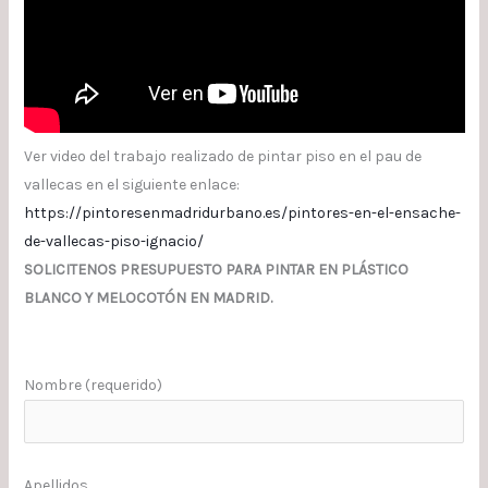
Ver video del trabajo realizado de pintar piso en el pau de
vallecas en el siguiente enlace:
https://pintoresenmadridurbano.es/pintores-en-el-ensache-
de-vallecas-piso-ignacio/
SOLICITENOS PRESUPUESTO PARA PINTAR EN PLÁSTICO
BLANCO Y MELOCOTÓN EN MADRID.
Nombre (requerido)
Apellidos