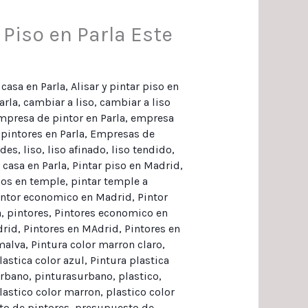
 Piso en Parla Este
 casa en Parla
,
Alisar y pintar piso en
arla
,
cambiar a liso
,
cambiar a liso
mpresa de pintor en Parla
,
empresa
pintores en Parla
,
Empresas de
edes
,
liso
,
liso afinado
,
liso tendido
,
 casa en Parla
,
Pintar piso en Madrid
,
hos en temple
,
pintar temple a
intor economico en Madrid
,
Pintor
a
,
pintores
,
Pintores economico en
drid
,
Pintores en MAdrid
,
Pintores en
malva
,
Pintura color marron claro
,
lastica color azul
,
Pintura plastica
urbano
,
pinturasurbano
,
plastico
,
lastico color marron
,
plastico color
o de pintores
,
presupuesto de