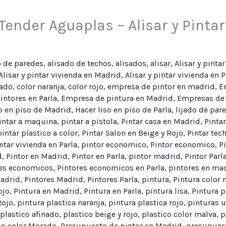
Tender Aguaplas – Alisar y Pintar
o de paredes
,
alisado de techos
,
alisados
,
alisar
,
Alisar y pintar
Alisar y pintar vivienda en Madrid
,
Alisar y pintar vivienda en P
rado
,
color naranja
,
color rojo
,
empresa de pintor en madrid
,
E
ntores en Parla
,
Empresa de pintura en Madrid
,
Empresas de 
o en piso de Madrid
,
Hacer liso en piso de Parla
,
lijado de par
intar a maquina
,
pintar a pistola
,
Pintar casa en Madrid
,
Pintar
pintar plastico a color
,
Pintar Salon en Beige y Rojo
,
Pintar tec
ntar vivienda en Parla
,
pintor economico
,
Pintor economico
,
P
d
,
Pintor en Madrid
,
Pintor en Parla
,
pintor madrid
,
Pintor Parl
res economicos
,
Pintores economicos en Parla
,
pintores en ma
madrid
,
Pintores Madrid
,
Pintores Parla
,
pintura
,
Pintura color 
ojo
,
Pintura en Madrid
,
Pintura en Parla
,
pintura lisa
,
Pintura p
Rojo
,
pintura plastica naranja
,
pintura plastica rojo
,
pinturas 
plastico afinado
,
plastico beige y rojo
,
plastico color malva
,
p
co color Morado
,
Presupuesto de pintor en Madrid
,
presupuest