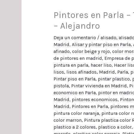
Pintores en Parla – 
– Alejandro
Deja un comentario
/
alisado
,
alisad
Madrid
,
Alisar y pintar piso en Parla
,
afinado
,
color beige y rojo
,
color mo
de pintores en madrid
,
Empresa de pi
pintura en parla
,
hacer liso
,
Hacer lis
lisos
,
lisos afinados
,
Madrid
,
Parla
,
p
Pintar piso en Parla
,
pintar plastico
,
pistola
,
Pintar vivienda en Madrid
,
Pi
economico en Parla
,
pintor en madri
Madrid
,
pintores economicos
,
Pinto
Madrid
,
Pintores en Parla
,
pintores 
pintura color naranja
,
pintura color r
color marron
,
Pintura plastica color 
plastico a 2 colores
,
plastico a color
,
morado
,
plastico color naranja
,
Plati