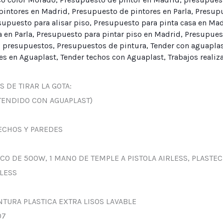
pintores en Madrid
,
Presupuesto de pintores en Parla
,
Presupu
supuesto para alisar piso
,
Presupuesto para pinta casa en Ma
 en Parla
,
Presupuesto para pintar piso en Madrid
,
Presupuest
,
presupuestos
,
Presupuestos de pintura
,
Tender con aguapla
es en Aguaplast
,
Tender techos con Aguaplast
,
Trabajos realiz
S DE TIRAR LA GOTA:
(TENDIDO CON AGUAPLAST)
ECHOS Y PAREDES
CO DE 500W, 1 MANO DE TEMPLE A PISTOLA AIRLESS, PLASTEC
RLESS
NTURA PLASTICA EXTRA LISOS LAVABLE
07