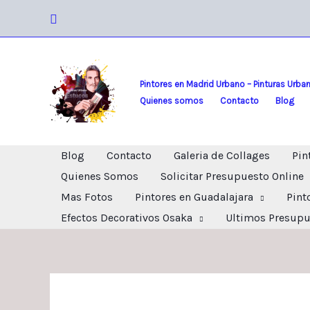
Ir
Buscar
al
contenido
Pintores en Madrid Urbano – Pinturas Urba
Quienes somos
Contacto
Blog
Blog
Contacto
Galeria de Collages
Pin
Quienes Somos
Solicitar Presupuesto Online
Mas Fotos
Pintores en Guadalajara
Pint
Efectos Decorativos Osaka
Ultimos Presupu