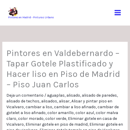
Ir
al
contenido
Pintores en Madrid - Pinturas Urbano
Pintores en Valdebernardo –
Tapar Gotele Plastificado y
Hacer liso en Piso de Madrid
– Piso Juan Carlos
Deja un comentario
/
aguaplas
,
alisado
,
alisado de paredes
,
alisado de techos
,
alisados
,
alisar
,
Alisar y pintar piso en
Vicalvaro
,
cambiar a liso
,
cambiar a liso afinado
,
cambiar de
gotelet a liso afinado
,
color amarillo
,
color azul
,
color malva
claro
,
color morado
,
color verde
,
Eliminar gotele en casa de
Vicalvaro
,
Eliminar gotele en piso de madrid
,
Eliminar gotele en