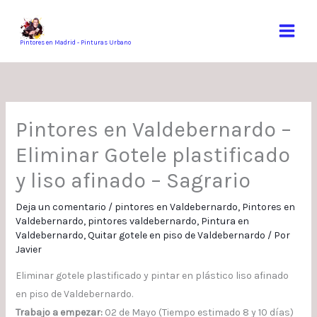
Ir
al
contenido
Pintores en Madrid - Pinturas Urbano
Pintores en Valdebernardo –
Eliminar Gotele plastificado
y liso afinado – Sagrario
Deja un comentario
/
pintores en Valdebernardo
,
Pintores en
Valdebernardo
,
pintores valdebernardo
,
Pintura en
Valdebernardo
,
Quitar gotele en piso de Valdebernardo
/ Por
Javier
Eliminar gotele plastificado y pintar en plástico liso afinado
en piso de Valdebernardo.
Trabajo a empezar:
02 de Mayo (Tiempo estimado 8 y 10 días)