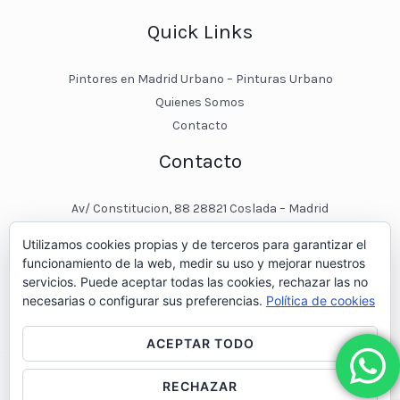
Quick Links
Pintores en Madrid Urbano – Pinturas Urbano
Quienes Somos
Contacto
Contacto
Av/ Constitucion, 88 28821 Coslada – Madrid
javier@pinturasurbano.es
Utilizamos cookies propias y de terceros para garantizar el
pinturasurbano@hotmail.es
funcionamiento de la web, medir su uso y mejorar nuestros
+34 – 643 00 74 11
servicios. Puede aceptar todas las cookies, rechazar las no
necesarias o configurar sus preferencias.
Política de cookies
ACEPTAR TODO
RECHAZAR
© 2026 Pintores en Madrid - Pinturas Urbano