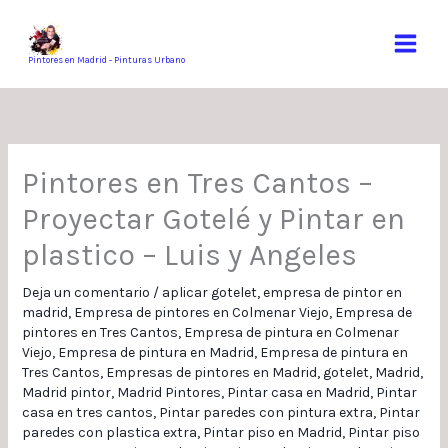
Ir
al
contenido
Pintores en Madrid - Pinturas Urbano
Pintores en Tres Cantos –
Proyectar Gotelé y Pintar en
plastico – Luis y Angeles
Deja un comentario
/
aplicar gotelet
,
empresa de pintor en
madrid
,
Empresa de pintores en Colmenar Viejo
,
Empresa de
pintores en Tres Cantos
,
Empresa de pintura en Colmenar
Viejo
,
Empresa de pintura en Madrid
,
Empresa de pintura en
Tres Cantos
,
Empresas de pintores en Madrid
,
gotelet
,
Madrid
,
Madrid pintor
,
Madrid Pintores
,
Pintar casa en Madrid
,
Pintar
casa en tres cantos
,
Pintar paredes con pintura extra
,
Pintar
paredes con plastica extra
,
Pintar piso en Madrid
,
Pintar piso