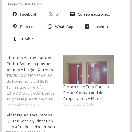
Comparte Si te Gustó
Facebook
X
Correo electrónico
Pinterest
WhatsApp
LinkedIn
Tumblr
Pintores en Tres Cantos –
Pintar Salon en plastico
blanco y beige – Carmen
TRABAJO A EMPEZAR: 30
de Noviembre del 2015
Pintores en Tres Cantos –
Terminado en el día.
Pintar Comunidad de
ESTADO DEL SALÓN. Salón
Propietarios – Maximo
en gotelé plastificado en
5 octubre, 2008
techos y paredes.
29 noviembre, 2015
TRABAJO A REALIZAR:
Pintores en Tres Cantos –
(Materiales
Quitar Gotele y Pintar en
proporcionado por el
Liso Afinado – Piso Ruben
cliente) Pintar techo en