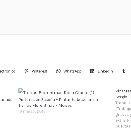
ectrónico
Pinterest
WhatsApp
LinkedIn
T
Pintores
Sergio
atinado
Pintores en Seseña – Pintar habitacion en
Trabajo 
Tierras Florentinas – Moises
(Trabajo
16 marzo, 2015
grietas 
extra. P
puertas