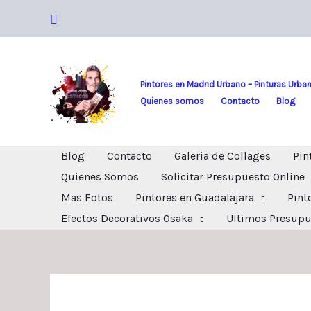
Ir
Buscar
al
contenido
Pintores en Madrid Urbano – Pinturas Urba
Quienes somos
Contacto
Blog
Blog
Contacto
Galeria de Collages
Pin
Quienes Somos
Solicitar Presupuesto Online
Mas Fotos
Pintores en Guadalajara
Pint
Efectos Decorativos Osaka
Ultimos Presupu