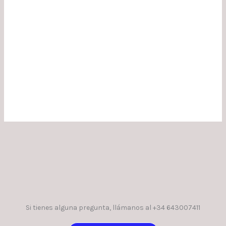
Si tienes alguna pregunta, llámanos al +34 643007411