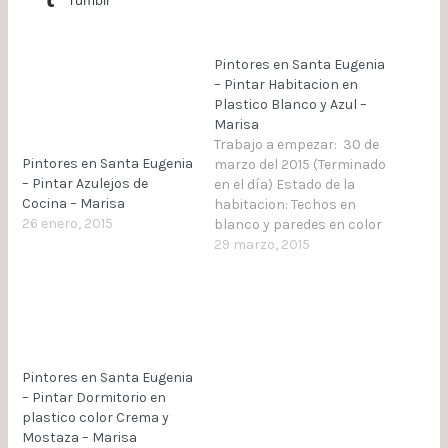
Tumblr
Pintores en Santa Eugenia
– Pintar Habitacion en
Plastico Blanco y Azul –
Marisa
Trabajo a empezar: 30 de
Pintores en Santa Eugenia
marzo del 2015 (Terminado
– Pintar Azulejos de
en el día) Estado de la
Cocina – Marisa
habitacion: Techos en
26 enero, 2015
blanco y paredes en color
naranja Trabajo a
29 marzo, 2015
Realizar: Tapado de
suelos, muebles etc.
Repasos de gotelé en
parches Aplicar 2 manos
de pintura plastica
optimat blanco en techos
Pintores en Santa Eugenia
y paredes 3 manos
– Pintar Dormitorio en
Aplicar…
plastico color Crema y
Mostaza – Marisa