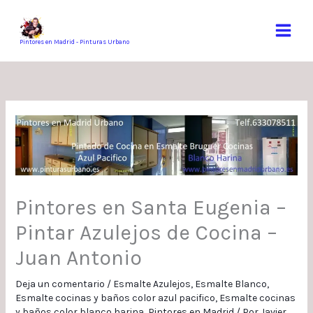
Ir
al
contenido
Pintores en Madrid - Pinturas Urbano
Pintores en Santa Eugenia –
Pintar Azulejos de Cocina –
Juan Antonio
Deja un comentario
/
Esmalte Azulejos
,
Esmalte Blanco
,
Esmalte cocinas y baños color azul pacifico
,
Esmalte cocinas
y baños color blanco harina
,
Pintores en Madrid
/ Por
Javier