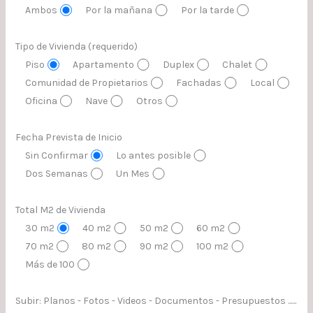
Ambos
Por la mañana
Por la tarde
Tipo de Vivienda (requerido)
Piso
Apartamento
Duplex
Chalet
Comunidad de Propietarios
Fachadas
Local
Oficina
Nave
Otros
Fecha Prevista de Inicio
Sin Confirmar
Lo antes posible
Dos Semanas
Un Mes
Total M2 de Vivienda
30 m2
40 m2
50 m2
60 m2
70 m2
80 m2
90 m2
100 m2
Más de 100
Subir: Planos - Fotos - Videos - Documentos - Presupuestos ......