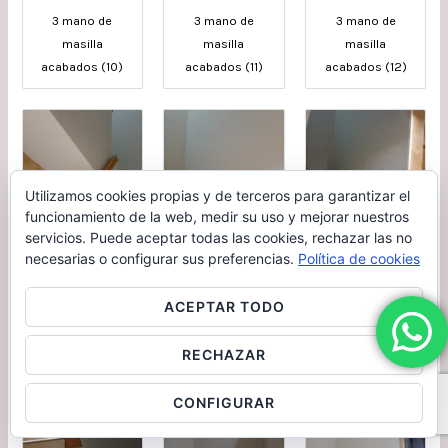
3 mano de
3 mano de
3 mano de
masilla
masilla
masilla
acabados (10)
acabados (11)
acabados (12)
Utilizamos cookies propias y de terceros para garantizar el
funcionamiento de la web, medir su uso y mejorar nuestros
servicios. Puede aceptar todas las cookies, rechazar las no
Quitar gotele y
Quitar gotele y
Quitar gotele y
necesarias o configurar sus preferencias.
Política de cookies
plastico liso
plastico liso
plastico liso
afinado titanpro
afinado titanpro
afinado titanpro
ACEPTAR TODO
p-55 (1)
p-55 (2)
p-55 (3)
RECHAZAR
CONFIGURAR