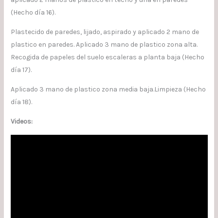
(Hecho día 16).
Plastecido de paredes, lijado, aspirado y aplicado 2 mano de
plastico en paredes. Aplicado 3 mano de plastico zona alta.
Recogida de papeles del suelo escaleras a planta baja (Hecho
día 17).
Aplicado 3 mano de plastico zona media baja.Limpieza (Hecho
día 18).
Videos: