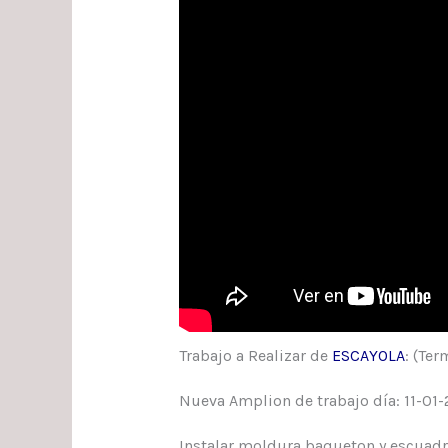
Trabajo a Realizar de
ESCAYOLA
: (Te
Nueva Amplion de trabajo día: 11-01
Instalar moldura baqueton y escuadra