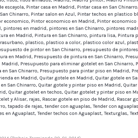
e escayola
,
Pintar casa en Madrid
,
Pintar casa en San Chinarro
 San Chinarro
,
Pintar salon en Azul
,
Pintar techos en plastico b
or economico
,
Pintor economico en Madrid
,
Pintor economico 
d
,
pintores en madrid
,
pintores en San Chinarro
,
pintores madr
tura en Madrid
,
Pintura en San Chinarro
,
pintura lisa
,
Pintura p
urasurbano
,
plastico
,
plastico a color
,
plastico color azul
,
plas
esupuesto de pintor en San Chinarro
,
presupuesto de pintore
tura en Madrid
,
Presupuesto de pintura en San Chinarro
,
Presu
n Madrid
,
Presupuesto para eliminar gotelet en San Chinarro
,
P
a en San Chinarro
,
Presupuesto para pintar piso en Madrid
,
Pr
vienda en Madrid
,
Quitar gotele en Madrid
,
Quitar gotele en Sa
o en San Chinarro
,
Quitar gotele y pintar piso en Madrid
,
Quitar
rid
,
Quitar gotelet en techos
,
Quitar gotelet y pintar piso en M
elet y Alisar
,
rajas
,
Rascar gotele en piso de Madrid
,
Rascar go
rro
,
tapado de rajas
,
tender con aguaplas
,
Tender con aguaplas
es en Aguaplast
,
Tender techos con Aguaplast
,
Texturglas
,
Tex