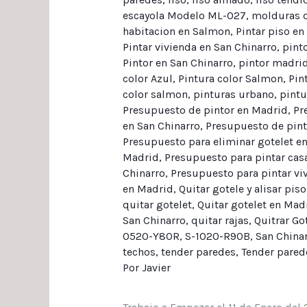
escayola Modelo ML-027
,
molduras d
habitacion en Salmon
,
Pintar piso en
Pintar vivienda en San Chinarro
,
pint
Pintor en San Chinarro
,
pintor madri
color Azul
,
Pintura color Salmon
,
Pin
color salmon
,
pinturas urbano
,
pint
Presupuesto de pintor en Madrid
,
Pr
en San Chinarro
,
Presupuesto de pin
Presupuesto para eliminar gotelet e
Madrid
,
Presupuesto para pintar cas
Chinarro
,
Presupuesto para pintar vi
en Madrid
,
Quitar gotele y alisar pis
quitar gotelet
,
Quitar gotelet en Mad
San Chinarro
,
quitar rajas
,
Quitrar Got
0520-Y80R
,
S-1020-R90B
,
San China
techos
,
tender paredes
,
Tender pared
Por
Javier