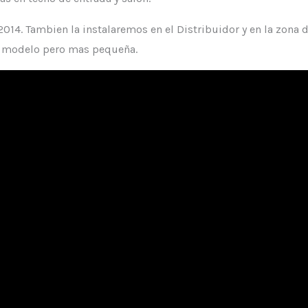
2014. Tambien la instalaremos en el Distribuidor y en la zona 
o modelo pero mas pequeña.