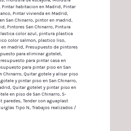
,
Pintar habitacion en Madrid
,
Pintar
lanco
,
Pintar vivienda en Madrid
,
en San Chinarro
,
pintor en madrid
,
id
,
Pintores San Chinarro
,
Pintura
lastica color azul
,
pintura plastica
tico color salmon
,
plastico liso
,
s en madrid
,
Presupuesto de pintores
puesto para eliminar gotelet
,
resupuesto para pintar casa en
esupuesto para pintar piso en San
n Chinarro
,
Quitar gotele y alisar piso
 gotele y pintar piso en San Chinarro
,
adrid
,
Quitar gotelet y pintar piso en
tele en piso de San Chinarro
,
S-
t paredes
,
Tender con aguaplast
turglas Tipo N
,
Trabajos realizados
/