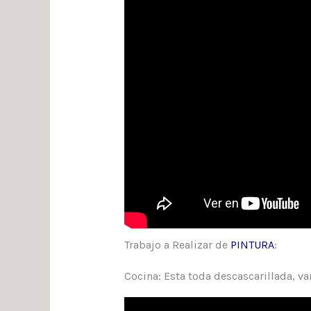
Trabajo a Realizar de
PINTURA
:
Cocina: Esta toda descascarillada, va