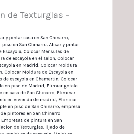
n de Texturglas –
sar y pintar casa en San Chinarro
,
ar piso en San Chinarro
,
Alisar y pintar
e Escayola
,
Colocar Mensulas de
a de escayola en el salon
,
Colocar
scayola en Madrid
,
Colocar Moldura
n
,
Colocar Moldura de Escayola en
s de escayola en Chamartin
,
Colocar
le en piso de Madrid
,
Elimiar gotele
e en casa de San Chinarro
,
Eliminar
ele en vivienda de madrid
,
Eliminar
ple en piso de San Chinarro
,
empresa
de pintores en San Chinarro
,
,
Empresas de pintura en San
lacion de Texturglas
,
lijado de
es
,
moldura de escayola
,
Moldura