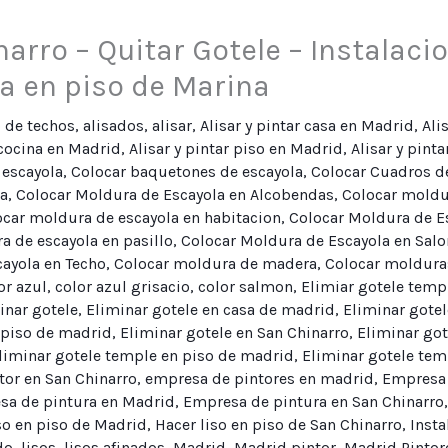
arro – Quitar Gotele – Instalacio
a en piso de Marina
o de techos
,
alisados
,
alisar
,
Alisar y pintar casa en Madrid
,
Ali
 cocina en Madrid
,
Alisar y pintar piso en Madrid
,
Alisar y pint
 escayola
,
Colocar baquetones de escayola
,
Colocar Cuadros d
la
,
Colocar Moldura de Escayola en Alcobendas
,
Colocar moldur
ocar moldura de escayola en habitacion
,
Colocar Moldura de E
a de escayola en pasillo
,
Colocar Moldura de Escayola en Salo
ayola en Techo
,
Colocar moldura de madera
,
Colocar moldura
or azul
,
color azul grisacio
,
color salmon
,
Elimiar gotele temp
inar gotele
,
Eliminar gotele en casa de madrid
,
Eliminar gotel
 piso de madrid
,
Eliminar gotele en San Chinarro
,
Eliminar got
liminar gotele temple en piso de madrid
,
Eliminar gotele tem
or en San Chinarro
,
empresa de pintores en madrid
,
Empresa 
sa de pintura en Madrid
,
Empresa de pintura en San Chinarro
so en piso de Madrid
,
Hacer liso en piso de San Chinarro
,
Insta
do
,
lisos
,
lisos afinados
,
Madrid
,
Madrid pintor
,
Madrid Pintor