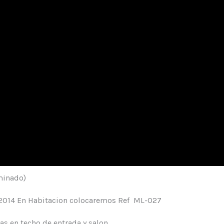
rminado)
-2014 En Habitacion colocaremos Ref ML-027
s en techo de entrada y salon.