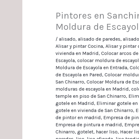
Pintores en Sanchin
Moldura de Escayol
/
alisado
,
alisado de paredes
,
alisad
Alisar y pintar Cocina
,
Alisar y pintar
vivienda en Madrid
,
Colocar arcos de
Escayola
,
colocar moldura de escayo
Moldura de Escayola en Entrada
,
Col
de Escayola en Pared
,
Colocar moldur
San Chinarro
,
Colocar Moldura de Esc
molduras de escayola en Madrid
,
col
temple en piso de San Chinarro
,
Elim
gotele en Madrid
,
Eliminar gotele en
gotele en vivienda de San Chinarro
,
E
de pintor en madrid
,
Empresa de pint
Empresa de pintura e madrid
,
Empre
Chinarro
,
gotelet
,
hacer liso
,
Hacer li
paredes
,
liso
,
liso afinado
,
liso tendi