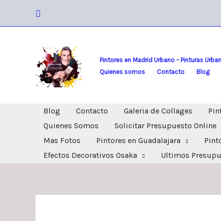
Ir
Buscar
al
contenido
Pintores en Madrid Urbano – Pinturas Urba
Quienes somos
Contacto
Blog
Blog
Contacto
Galeria de Collages
Pin
Quienes Somos
Solicitar Presupuesto Online
Mas Fotos
Pintores en Guadalajara
Pint
Efectos Decorativos Osaka
Ultimos Presupu