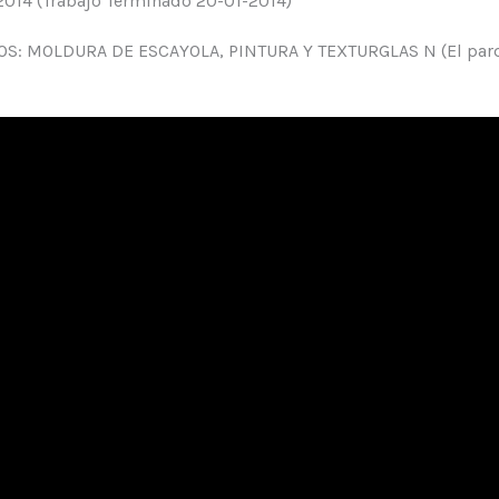
 2014 (Trabajo Terminado 20-01-2014)
: MOLDURA DE ESCAYOLA, PINTURA Y TEXTURGLAS N (El parque