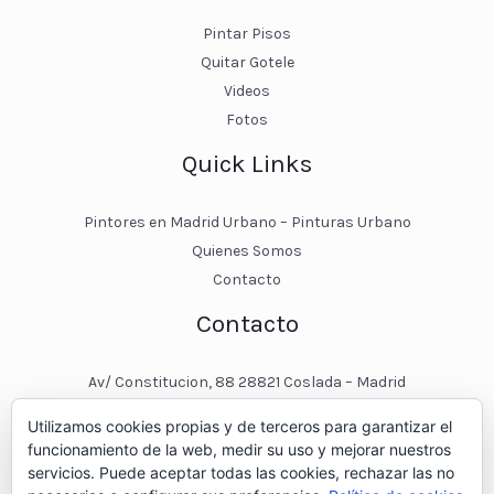
Pintar Pisos
Quitar Gotele
Videos
Fotos
Quick Links
Pintores en Madrid Urbano – Pinturas Urbano
Quienes Somos
Contacto
Contacto
Av/ Constitucion, 88 28821 Coslada – Madrid
javier@pinturasurbano.es
Utilizamos cookies propias y de terceros para garantizar el
pinturasurbano@hotmail.es
funcionamiento de la web, medir su uso y mejorar nuestros
+34 – 643 00 74 11
servicios. Puede aceptar todas las cookies, rechazar las no