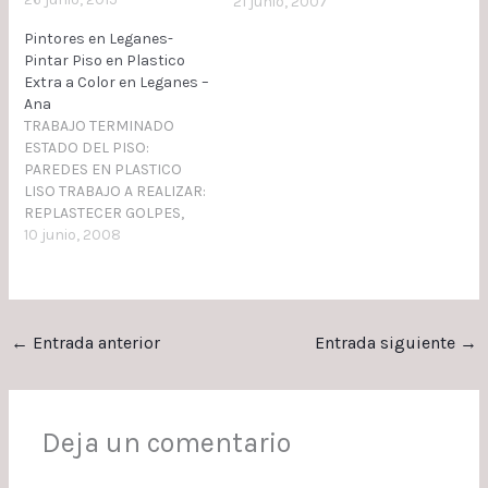
TECHOS Y PAREDES
21 junio, 2007
TENDER 2 MANOS DE
Pintores en Leganes-
AGUAPLAS TECHOS: LIJAR
Pintar Piso en Plastico
CON FOCO Y UNA MANO
Extra a Color en Leganes –
DE TEMPLE PLASTECER
Ana
CON FOCO Y 2 MANOS DE
TRABAJO TERMINADO
TEMPLE PAREDES: LIJAR
ESTADO DEL PISO:
CON FOCO Y UNA MANO
PAREDES EN PLASTICO
DE PLASTICO…
LISO TRABAJO A REALIZAR:
REPLASTECER GOLPES,
RAJAS Y AGUJEROS DE
10 junio, 2008
TACOS CON AGUAPLAS Y
FIBRA DE VIDRIO, LIJAR
PLASTECIDOS Y PINTAR EN
PLASTICO EXTRA LISOS
←
Entrada anterior
Entrada siguiente
→
LAVABLE A COLOR
SOLICITENOS
PRESUPUESTO PARA
PINTAR PISO EN PLASTICO
EXTRA LISO EN LEGANES
Deja un comentario