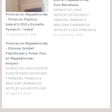
Piso Marialuisa
ESTADO DEL PISO:
Pintores en Majadahonda
GOTELET EN TECHOS Y
– Pintar en Plastico
PAREDES TRABAJO A
Sideral S-500 y Esmalte
REALIZAR: CAMBIAR DE
Pymacril – Isabel
GOTELET A LISO PRECESOS
21 septiembre, 2016
A REALIZAR: RASCAR
8 noviembre, 2007
GOTELET, TENDER 2
Pintores en Majadahonda
MANOS DE AGUAPLAST A
– Eliminar Gotelet
LLANA TECHOS: LIJAR, 1
Plastificado y Pintar Piso
MANO DE TEMPLE,
en Majadahonda –
PLASTECER Y 2 MANOS DE
Amparo
TERMINACION PAREDES:
ESTADO DEL PISO GOTELET
LIJAR, 1 MANO DE
PLASTIFICADO EN TECHOS
PLASTICO, PLASTECER Y 2
Y PAREDES: TRABAJO A
MANOS…
REALIZAR CAMBIAR DE
GOTELET A PLASTICO LISO
AFINADO PROCESOS A
25 agosto, 2007
REALIZAR TENDER TECHOS
Y PAREDES 3 MANOS DE
AGUAPLAST (2 DE