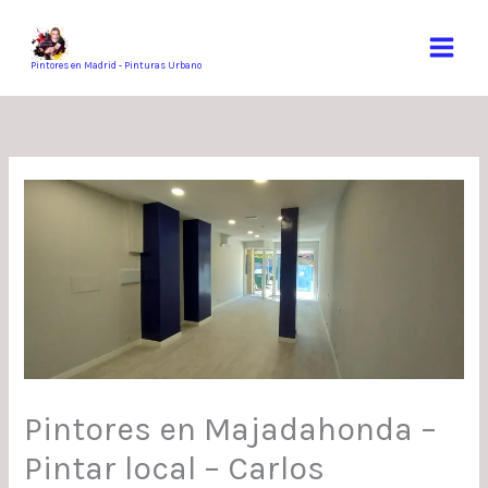
Ir
al
contenido
Pintores en Madrid - Pinturas Urbano
Pintores en Majadahonda –
Pintar local – Carlos