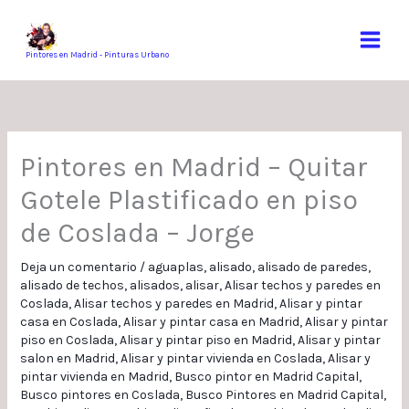
Ir
al
contenido
Pintores en Madrid - Pinturas Urbano
Pintores en Madrid – Quitar
Gotele Plastificado en piso
de Coslada – Jorge
Deja un comentario
/
aguaplas
,
alisado
,
alisado de paredes
,
alisado de techos
,
alisados
,
alisar
,
Alisar techos y paredes en
Coslada
,
Alisar techos y paredes en Madrid
,
Alisar y pintar
casa en Coslada
,
Alisar y pintar casa en Madrid
,
Alisar y pintar
piso en Coslada
,
Alisar y pintar piso en Madrid
,
Alisar y pintar
salon en Madrid
,
Alisar y pintar vivienda en Coslada
,
Alisar y
pintar vivienda en Madrid
,
Busco pintor en Madrid Capital
,
Busco pintores en Coslada
,
Busco Pintores en Madrid Capital
,