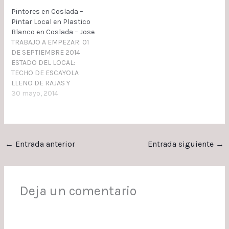
TRABAJO TERMINADO
manos. SOLICITENOS
Pintores en Coslada –
SOLICITENOS
PRESUPUESTO PARA
Pintar Local en Plastico
PRESUPUESTO PARA
PINTAR PISO EN COSLADA.
Blanco en Coslada – Jose
PINTAR PISO EN COSLADA
TRABAJO A EMPEZAR: 01
DE SEPTIEMBRE 2014
ESTADO DEL LOCAL:
TECHO DE ESCAYOLA
LLENO DE RAJAS Y
PLASTIFICADO BLANCO
30 mayo, 2014
TRABAJO A REALIZAR:
PINTAR TECHOS EN
PLÁSTICO PROCOLOR
COMODIN. PROCESOS A
←
Entrada anterior
Entrada siguiente
→
REALIZAR. TAPADO DE
SUELOS, PUERTAS,
CRISTALERA Y PAREDES DE
MADERA TAPADO DE RAJAS
CON FIBRA DE VIDRIO
Deja un comentario
TECHOS PINTAR 2 MANOS…