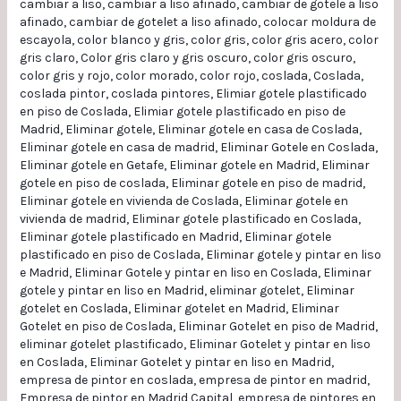
cambiar a liso
,
cambiar a liso afinado
,
cambiar de gotele a liso
afinado
,
cambiar de gotelet a liso afinado
,
colocar moldura de
escayola
,
color blanco y gris
,
color gris
,
color gris acero
,
color
gris claro
,
Color gris claro y gris oscuro
,
color gris oscuro
,
color gris y rojo
,
color morado
,
color rojo
,
coslada
,
Coslada
,
coslada pintor
,
coslada pintores
,
Elimiar gotele plastificado
en piso de Coslada
,
Elimiar gotele plastificado en piso de
Madrid
,
Eliminar gotele
,
Eliminar gotele en casa de Coslada
,
Eliminar gotele en casa de madrid
,
Eliminar Gotele en Coslada
,
Eliminar gotele en Getafe
,
Eliminar gotele en Madrid
,
Eliminar
gotele en piso de coslada
,
Eliminar gotele en piso de madrid
,
Eliminar gotele en vivienda de Coslada
,
Eliminar gotele en
vivienda de madrid
,
Eliminar gotele plastificado en Coslada
,
Eliminar gotele plastificado en Madrid
,
Eliminar gotele
plastificado en piso de Coslada
,
Eliminar gotele y pintar en liso
e Madrid
,
Eliminar Gotele y pintar en liso en Coslada
,
Eliminar
gotele y pintar en liso en Madrid
,
eliminar gotelet
,
Eliminar
gotelet en Coslada
,
Eliminar gotelet en Madrid
,
Eliminar
Gotelet en piso de Coslada
,
Eliminar Gotelet en piso de Madrid
,
eliminar gotelet plastificado
,
Eliminar Gotelet y pintar en liso
en Coslada
,
Eliminar Gotelet y pintar en liso en Madrid
,
empresa de pintor en coslada
,
empresa de pintor en madrid
,
Empresa de pintor en Madrid Capital
,
empresa de pintores en