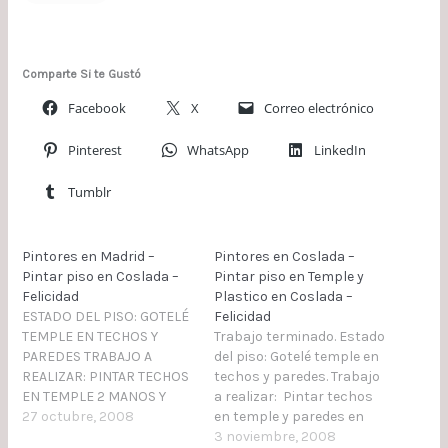
Comparte Si te Gustó
Facebook
X
Correo electrónico
Pinterest
WhatsApp
LinkedIn
Tumblr
Pintores en Madrid –
Pintores en Coslada –
Pintar piso en Coslada –
Pintar piso en Temple y
Felicidad
Plastico en Coslada –
ESTADO DEL PISO: GOTELÉ
Felicidad
TEMPLE EN TECHOS Y
Trabajo terminado. Estado
PAREDES TRABAJO A
del piso: Gotelé temple en
REALIZAR: PINTAR TECHOS
techos y paredes. Trabajo
EN TEMPLE 2 MANOS Y
a realizar: Pintar techos
PAREDES EN PLASTICO A
27 octubre, 2008
en temple y paredes en
COLOR LAVABLE 2 MANOS.
plástico a color lavable 2
3 noviembre, 2008