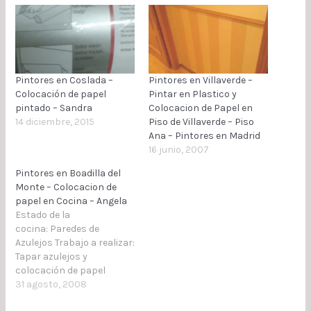
Pintores en Coslada –
Pintores en Villaverde –
Colocación de papel
Pintar en Plastico y
pintado – Sandra
Colocacion de Papel en
14 diciembre, 2015
Piso de Villaverde – Piso
Ana – Pintores en Madrid
16 junio, 2007
Pintores en Boadilla del
Monte – Colocacion de
papel en Cocina – Angela
Estado de la
cocina: Paredes de
Azulejos Trabajo a realizar:
Tapar azulejos y
colocación de papel
pintado Proceso a
31 agosto, 2008
realizar: Tender 3 manos