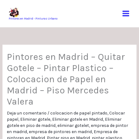
Ir
al
contenido
Pintores en Madrid - Pinturas Urbano
Pintores en Madrid – Quitar
Gotele – Pintar Plastico –
Colocacion de Papel en
Madrid – Piso Mercedes
Valera
Deja un comentario
/
colocacion de papel pintado
,
Colocar
papel
,
Eliminar gotele
,
Eliminar gotele en Madrid
,
Eliminar
gotele en piso de madrid
,
eliminar gotelet
,
empresa de pintor
en madrid
,
empresa de pintores en madrid
,
Empresa de
pintores en Madrid
,
Pintar piso en Madrid
,
pintar plastico
,