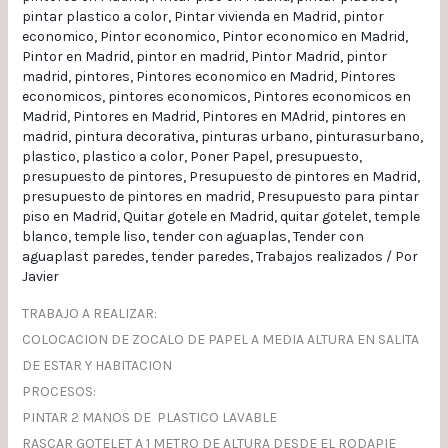
pintar plastico a color
,
Pintar vivienda en Madrid
,
pintor
economico
,
Pintor economico
,
Pintor economico en Madrid
,
Pintor en Madrid
,
pintor en madrid
,
Pintor Madrid
,
pintor
madrid
,
pintores
,
Pintores economico en Madrid
,
Pintores
economicos
,
pintores economicos
,
Pintores economicos en
Madrid
,
Pintores en Madrid
,
Pintores en MAdrid
,
pintores en
madrid
,
pintura decorativa
,
pinturas urbano
,
pinturasurbano
,
plastico
,
plastico a color
,
Poner Papel
,
presupuesto
,
presupuesto de pintores
,
Presupuesto de pintores en Madrid
,
presupuesto de pintores en madrid
,
Presupuesto para pintar
piso en Madrid
,
Quitar gotele en Madrid
,
quitar gotelet
,
temple
blanco
,
temple liso
,
tender con aguaplas
,
Tender con
aguaplast paredes
,
tender paredes
,
Trabajos realizados
/ Por
Javier
TRABAJO A REALIZAR:
COLOCACION DE ZOCALO DE PAPEL A MEDIA ALTURA EN SALITA
DE ESTAR Y HABITACION
PROCESOS:
PINTAR 2 MANOS DE PLASTICO LAVABLE
RASCAR GOTELET A 1 METRO DE ALTURA DESDE EL RODAPIE