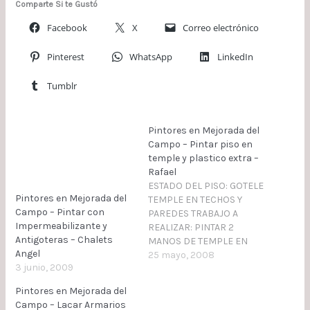
Comparte Si te Gustó
Facebook
X
Correo electrónico
Pinterest
WhatsApp
LinkedIn
Tumblr
Pintores en Mejorada del
Campo – Pintar piso en
temple y plastico extra –
Rafael
ESTADO DEL PISO: GOTELE
Pintores en Mejorada del
TEMPLE EN TECHOS Y
Campo – Pintar con
PAREDES TRABAJO A
Impermeabilizante y
REALIZAR: PINTAR 2
Antigoteras – Chalets
MANOS DE TEMPLE EN
Angel
TECHOS Y PAREDES 2
25 mayo, 2008
3 junio, 2009
MANOS EN PLASTICO
EXTRA PROCESOS A
Pintores en Mejorada del
REALIZAR: TAPADO DE
Campo – Lacar Armarios