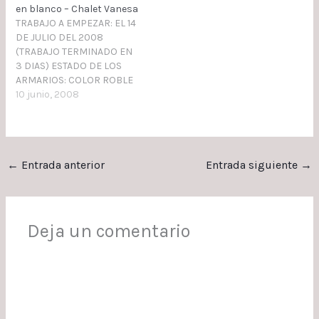
SUELOS, PUERTAS,
en blanco – Chalet Vanesa
VENTANAS, ARMARIOS,
TRABAJO A EMPEZAR: EL 14
MUEBLES, ECT APLICAR 2
DE JULIO DEL 2008
MANOS DE TEMPLE EN
(TRABAJO TERMINADO EN
TECHOS APLICAR 2 MANOS
3 DIAS) ESTADO DE LOS
DE PLASTICO EXTRA…
ARMARIOS: COLOR ROBLE
TRABAJO A REALIZAR:
10 junio, 2008
LACAR CERCOS Y FRENTES
DE ARMARIO CORREDERAS
EN COLOR BLANCO
PROCESOS A REALIZAR:
←
Entrada anterior
Entrada siguiente
→
PINTAR 4 ARMARIOS 1
MANO DE IMPRIMACION,
PLASTECIDO, LIJADO Y 2
MANOS DE ESMALTE…
Deja un comentario