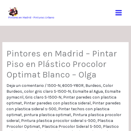
Ir
al
contenido
Pintores en Madrid - Pinturas Urbano
Pintores en Madrid – Pintar
Piso en Plástico Procolor
Optimat Blanco – Olga
Deja un comentario
/
1500-N
,
6005-Y80R
,
Burdeos
,
Color
Burdeos
,
color gris claro S-1500-N
,
Esmalte al Agua
,
Esmalte
pymacril
,
Gris claro S-1500-N
,
Pintar paredes con plastica
optimat
,
Pintar paredes con plastica sideral
,
Pintar paredes
con plastica sideral s-500
,
Pintar techos con plastica
optimat
,
pintura plastica optimat
,
Pintura plastica procolor
sideral
,
Pintura plastica procolor sideral s-500
,
Plastica
Procolor Optimat
,
Plastica Procolor Sideral S-500
,
Plastico