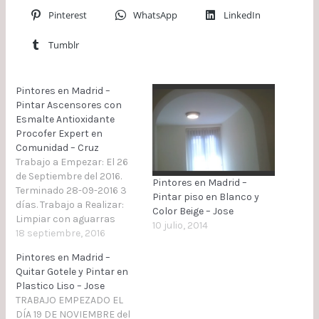
Pinterest
WhatsApp
LinkedIn
Tumblr
Pintores en Madrid –
Pintar Ascensores con
Esmalte Antioxidante
Procofer Expert en
Comunidad – Cruz
Trabajo a Empezar: El 26
de Septiembre del 2016.
Pintores en Madrid –
Terminado 28-09-2016 3
Pintar piso en Blanco y
días. Trabajo a Realizar:
Color Beige – Jose
Limpiar con aguarras
10 julio, 2014
puertas, replastecido con
18 septiembre, 2016
aparejo, lijar con lijadora
Pintores en Madrid –
con aspiración (Hecho día
Quitar Gotele y Pintar en
26). Aplicar 2 manos de
Plastico Liso – Jose
pintura esmalte
TRABAJO EMPEZADO EL
antioxidante Procofer
DÍA 19 DE NOVIEMBRE del
Expert color rojo carruaje