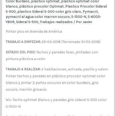
Color Burdeos
,
plastico optimat
,
plastico optimat color
blanco
,
plástico procolor Optimat
,
Plastico Procolor Sideral
S-500
,
plastico Sideral S-300 color gris claro
,
Pymacril
,
pymacril al agua color marron oscuro
,
S-1500-N
,
S-6005-
Y80R
,
Sideral S-500
,
Trabajos realizados
/ Por
Javier
Pintar piso en Avenida de América
TRABAJO A EMPEZAR:
29-03-2016 (Terminado 31-03-2016)
ESTADO DEL PISO:
Techos y paredes lisas, pintadas con
pintura plástica a color
TRABAJO A REALIZAR:
2 habitaciones, entrada, pasillo y salon:
Pintar techos y paredes en plástico procolor optimat color
blanco y pintar 3 paños oscuros en color burdeos, gris
oscuro, marrón grisacio.
Wc: Techo optimat Blanco y paredes gris sideral S-500 color
S-1500-N