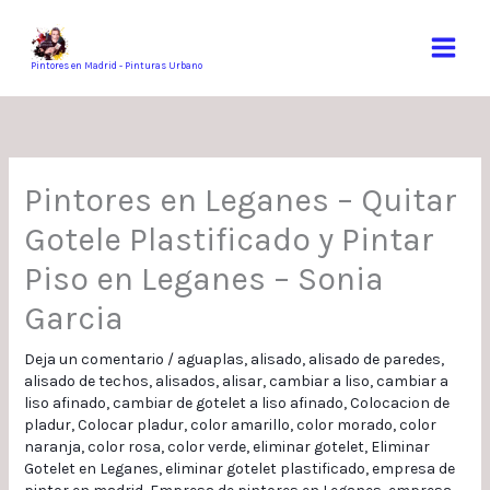
Ir
al
contenido
Pintores en Madrid - Pinturas Urbano
Pintores en Leganes – Quitar
Gotele Plastificado y Pintar
Piso en Leganes – Sonia
Garcia
Deja un comentario
/
aguaplas
,
alisado
,
alisado de paredes
,
alisado de techos
,
alisados
,
alisar
,
cambiar a liso
,
cambiar a
liso afinado
,
cambiar de gotelet a liso afinado
,
Colocacion de
pladur
,
Colocar pladur
,
color amarillo
,
color morado
,
color
naranja
,
color rosa
,
color verde
,
eliminar gotelet
,
Eliminar
Gotelet en Leganes
,
eliminar gotelet plastificado
,
empresa de