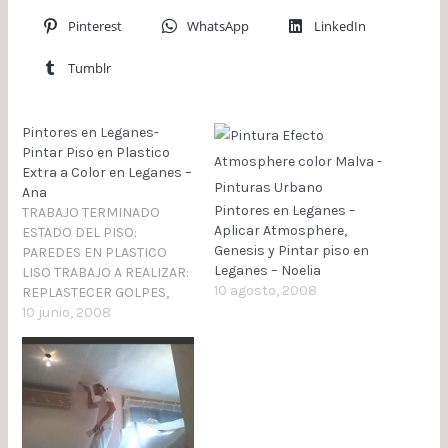
Pinterest
WhatsApp
LinkedIn
Tumblr
Pintores en Leganes-
Pintar Piso en Plastico
Extra a Color en Leganes –
Ana
Pintores en Leganes –
TRABAJO TERMINADO
Aplicar Atmosphere,
ESTADO DEL PISO:
Genesis y Pintar piso en
PAREDES EN PLASTICO
Leganes – Noelia
LISO TRABAJO A REALIZAR:
10 agosto, 2008
REPLASTECER GOLPES,
RAJAS Y AGUJEROS DE
10 junio, 2008
TACOS CON AGUAPLAS Y
FIBRA DE VIDRIO, LIJAR
PLASTECIDOS Y PINTAR EN
PLASTICO EXTRA LISOS
LAVABLE A COLOR
SOLICITENOS