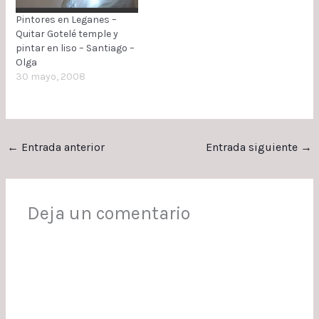
PRESUPUESTO PARA
PINTAR PISO EN PLASTICO
Pintores en Leganes –
EXTRA LISO EN LEGANES
Quitar Gotelé temple y
pintar en liso – Santiago –
Olga
30 mayo, 2008
←
Entrada anterior
Entrada siguiente
→
Deja un comentario