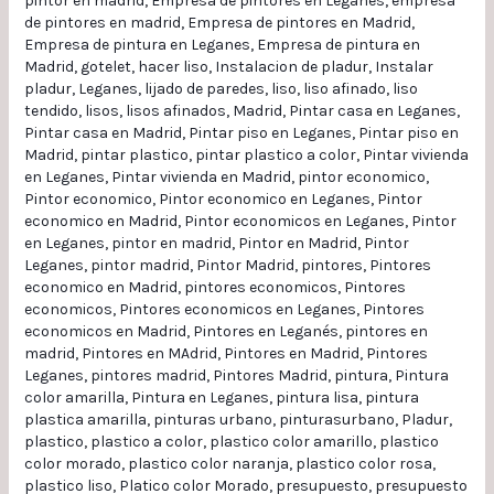
pintor en madrid
,
Empresa de pintores en Leganes
,
empresa
de pintores en madrid
,
Empresa de pintores en Madrid
,
Empresa de pintura en Leganes
,
Empresa de pintura en
Madrid
,
gotelet
,
hacer liso
,
Instalacion de pladur
,
Instalar
pladur
,
Leganes
,
lijado de paredes
,
liso
,
liso afinado
,
liso
tendido
,
lisos
,
lisos afinados
,
Madrid
,
Pintar casa en Leganes
,
Pintar casa en Madrid
,
Pintar piso en Leganes
,
Pintar piso en
Madrid
,
pintar plastico
,
pintar plastico a color
,
Pintar vivienda
en Leganes
,
Pintar vivienda en Madrid
,
pintor economico
,
Pintor economico
,
Pintor economico en Leganes
,
Pintor
economico en Madrid
,
Pintor economicos en Leganes
,
Pintor
en Leganes
,
pintor en madrid
,
Pintor en Madrid
,
Pintor
Leganes
,
pintor madrid
,
Pintor Madrid
,
pintores
,
Pintores
economico en Madrid
,
pintores economicos
,
Pintores
economicos
,
Pintores economicos en Leganes
,
Pintores
economicos en Madrid
,
Pintores en Leganés
,
pintores en
madrid
,
Pintores en MAdrid
,
Pintores en Madrid
,
Pintores
Leganes
,
pintores madrid
,
Pintores Madrid
,
pintura
,
Pintura
color amarilla
,
Pintura en Leganes
,
pintura lisa
,
pintura
plastica amarilla
,
pinturas urbano
,
pinturasurbano
,
Pladur
,
plastico
,
plastico a color
,
plastico color amarillo
,
plastico
color morado
,
plastico color naranja
,
plastico color rosa
,
plastico liso
,
Platico color Morado
,
presupuesto
,
presupuesto