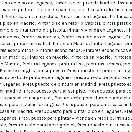
 liso en piso de Leganes
,
Hacer liso en piso de Madrid
,
Instal
Leganes pintores
,
lijado de paredes
,
liso
,
liso afinado
,
liso te
d Pintores
,
pintar a pistola
,
Pintar casa en Leganes
,
Pintar cas
r piso en Madrid
,
Pintar piso en Madrid Capital
,
pintar plastic
temple
,
pintar temple a pistola
,
Pintar vivienda en Leganes
,
Pi
conomico
,
Pintor economico
,
Pintor economico en Leganes
,
Pi
eganes
,
pintor en madrid
,
Pintor en Madrid
,
Pintor Leganes
,
pin
ores economicos
,
Pintores economicos
,
Pintores economicos e
s en madrid
,
Pintores en MAdrid
,
Pintores en Madrid
,
Pintores
en Madrid
,
Pintura Leganes
,
pintura lisa
,
pinturas urbano
,
pin
Poner texturglas
,
presupuesto
,
Presupuesto de pintor en Leg
esupuesto de pintores en Leganes
,
presupuesto de pintores e
n Leganes
,
Presupuesto de pintura en Madrid
,
Presupuesto ec
 en Madrid
,
Presupuesto para alisar piso
,
Presupuesto para co
to para eliminar gotelet
,
Presupuesto para eliminar gotelet 
sto para instalar Texturglas
,
Presupuesto para pinta casa en 
 casa en Madrid
,
Presupuesto para pintar piso en Leganes
,
Pre
 Leganes
,
Presupuesto para pintar vivienda en Madrid
,
Presupu
ple
,
Presupuesto para tapar gotelet
,
Presupuesto pintar casa 
 en Madrid
,
Presupuesto pintar vivienda en Leganes
,
Presupues