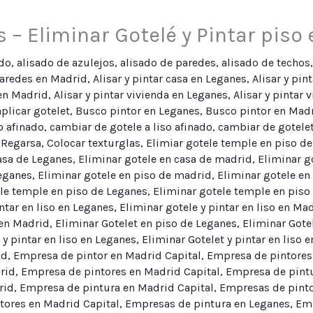
 – Eliminar Gotelé y Pintar piso 
ado
,
alisado de azulejos
,
alisado de paredes
,
alisado de techos
paredes en Madrid
,
Alisar y pintar casa en Leganes
,
Alisar y pin
 en Madrid
,
Alisar y pintar vivienda en Leganes
,
Alisar y pintar
aplicar gotelet
,
Busco pintor en Leganes
,
Busco pintor en Madr
o afinado
,
cambiar de gotele a liso afinado
,
cambiar de gotelet
 Regarsa
,
Colocar texturglas
,
Elimiar gotele temple en piso d
asa de Leganes
,
Eliminar gotele en casa de madrid
,
Eliminar g
Leganes
,
Eliminar gotele en piso de madrid
,
Eliminar gotele en
le temple en piso de Leganes
,
Eliminar gotele temple en piso
ntar en liso en Leganes
,
Eliminar gotele y pintar en liso en Ma
 en Madrid
,
Eliminar Gotelet en piso de Leganes
,
Eliminar Gote
 y pintar en liso en Leganes
,
Eliminar Gotelet y pintar en liso 
id
,
Empresa de pintor en Madrid Capital
,
Empresa de pintores
rid
,
Empresa de pintores en Madrid Capital
,
Empresa de pint
rid
,
Empresa de pintura en Madrid Capital
,
Empresas de pinto
tores en Madrid Capital
,
Empresas de pintura en Leganes
,
Emp