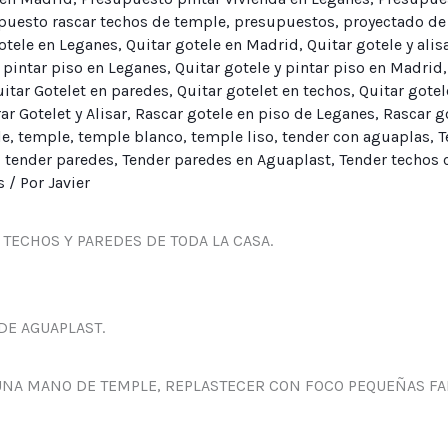
puesto rascar techos de temple
,
presupuestos
,
proyectado de
otele en Leganes
,
Quitar gotele en Madrid
,
Quitar gotele y ali
y pintar piso en Leganes
,
Quitar gotele y pintar piso en Madrid
itar Gotelet en paredes
,
Quitar gotelet en techos
,
Quitar gotel
ar Gotelet y Alisar
,
Rascar gotele en piso de Leganes
,
Rascar g
le
,
temple
,
temple blanco
,
temple liso
,
tender con aguaplas
,
T
,
tender paredes
,
Tender paredes en Aguaplast
,
Tender techos 
s
/ Por
Javier
 TECHOS Y PAREDES DE TODA LA CASA.
DE AGUAPLAST.
UNA MANO DE TEMPLE, REPLASTECER CON FOCO PEQUEÑAS FALT