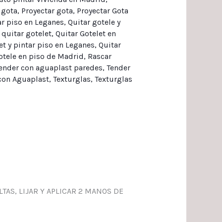
 gota
,
Proyectar gota
,
Proyectar Gota
sar piso en Leganes
,
Quitar gotele y
,
quitar gotelet
,
Quitar Gotelet en
et y pintar piso en Leganes
,
Quitar
otele en piso de Madrid
,
Rascar
ender con aguaplast paredes
,
Tender
con Aguaplast
,
Texturglas
,
Texturglas
AS, LIJAR Y APLICAR 2 MANOS DE