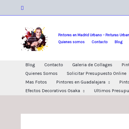
Ir
Buscar
al
contenido
Pintores en Madrid Urbano – Pinturas Urba
Quienes somos
Contacto
Blog
Blog
Contacto
Galeria de Collages
Pin
Quienes Somos
Solicitar Presupuesto Online
Mas Fotos
Pintores en Guadalajara
Pint
Efectos Decorativos Osaka
Ultimos Presupu