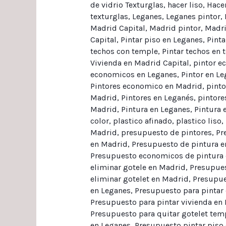
de vidrio Texturglas
,
hacer liso
,
Hacer
texturglas
,
Leganes
,
Leganes pintor
,
Madrid Capital
,
Madrid pintor
,
Madri
Capital
,
Pintar piso en Leganes
,
Pinta
techos con temple
,
Pintar techos en 
Vivienda en Madrid Capital
,
pintor e
economicos en Leganes
,
Pintor en L
Pintores economico en Madrid
,
pint
Madrid
,
Pintores en Leganés
,
pintore
Madrid
,
Pintura en Leganes
,
Pintura 
color
,
plastico afinado
,
plastico liso
,
Madrid
,
presupuesto de pintores
,
Pr
en Madrid
,
Presupuesto de pintura e
Presupuesto economicos de pintura
eliminar gotele en Madrid
,
Presupues
eliminar gotelet en Madrid
,
Presupue
en Leganes
,
Presupuesto para pintar
Presupuesto para pintar vivienda en
Presupuesto para quitar gotelet tem
en Leganes
,
Presupuesto pintar piso