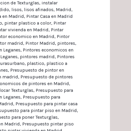
acion de Texturglas
,
instalar
ndido
,
lisos
,
lisos afinados
,
Madrid
,
a en Madrid
,
Pintar Casa en Madrid
o
,
pintar plastico a color
,
Pintar
ntar vivienda en Madrid
,
Pintar
ntor economico en Madrid
,
Pintor
tor madrid
,
Pintor Madrid
,
pintores
,
n Leganes
,
Pintores economicos en
 Leganes
,
pintores madrid
,
Pintores
turasurbano
,
plastico
,
plastico a
anes
,
Presupuesto de pintor en
n madrid
,
Presupuesto de pintores
onomicos de pintores en Madrid
,
locar Texturglas
,
Presupuesto para
en Leganes
,
Presupuesto para
Madrid
,
Presupuesto para pintar casa
supuesto para pintar piso en Madrid
,
esto para poner Texturglas
,
en Madrid
,
Presupuesto pintar piso
to pintar vivienda en Madrid
,