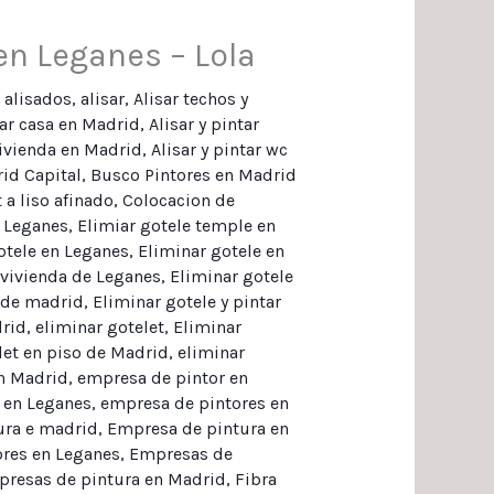
en Leganes – Lola
,
alisados
,
alisar
,
Alisar techos y
tar casa en Madrid
,
Alisar y pintar
 vivienda en Madrid
,
Alisar y pintar wc
id Capital
,
Busco Pintores en Madrid
 a liso afinado
,
Colocacion de
e Leganes
,
Elimiar gotele temple en
otele en Leganes
,
Eliminar gotele en
 vivienda de Leganes
,
Eliminar gotele
 de madrid
,
Eliminar gotele y pintar
drid
,
eliminar gotelet
,
Eliminar
let en piso de Madrid
,
eliminar
en Madrid
,
empresa de pintor en
 en Leganes
,
empresa de pintores en
ura e madrid
,
Empresa de pintura en
res en Leganes
,
Empresas de
resas de pintura en Madrid
,
Fibra